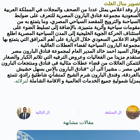
تصوير منال الغلث
زار وفد اعلامي يمثل عددا من الصحف والمجلات في المملكة العربية
السعودية مجموعة فنادق البارون المصرية للتعرف على ضوابط
السياحىة والترويج للمقصد السياحي المصري، وما يتمتع به من
مقومات سياحية وأثرية متميزة، بالإضافة إلى تسليط الضوء على
استئناف الحركة الجوية الخليجية إلى المدن السياحية المصرية اطلع
الوفد الاعلامي السعودي خلال الزيارة على أهم المرافق التي يتمتع بها
مجموعة البارون السياحية لقضاء العطلات العائلية .
وقال السيد احمد خالد المدير العام لمجموعة فنادق البارون مصر
ستقدم مزيدا من الفعاليات وعروض الترفيه التي تلائم الكبار والصغار
لتتمكن العائلات من قضاء عطلات مثالية فى فنادق ومنتجعات البارون
في مصر .. مشيرا الى أن “فنادق البارون بالاس بسهل حشيش
بالغردقة، وفندق البارون شرم الشيخ كمنشآتٍ شاطئيةٍ رائدةٍ، تتمتع
بمزايا شموليةِ جميع الخدمات العالمية و الاقامة الشاملة
لنزلائه.
ال
السابقة
ال
التالية
مقالات مشابهة