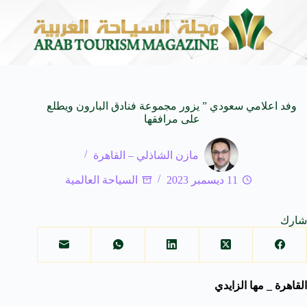
عيد صياغة الثقافة الشاطئية
وفد من فناني ومثقفي أقليم
8 أغسطس 2026
وفد اعلامي سعودي ” يزور مجموعة فنادق البارون ويطلع
على مرافقها
مازن الشاذلي – القاهرة
11 ديسمبر 2023
السياحة العالمية
شارك
القاهرة _ مها الزايدي