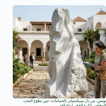
تونس، من دار سيباستيان بالحمامات: حين يطوّع النحت
المعاصر ذاكرة الحجر لبناء الغد