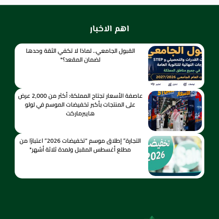
اهم الاخبار
القبول الجامعي.. لماذا لا تكفي الثقة وحدها
لضمان المقعد؟*
عاصفة الأسعار تجتاح المملكة: أكثر من 2,000 عرض
على المنتجات بأكبر تخفيضات الموسم في لولو
هايبرماركت
التجارة” إطلاق موسم “تخفيضات 2026” اعتبارًا من
مطلع أغسطس المقبل ولمدة ثلاثة أشهر*