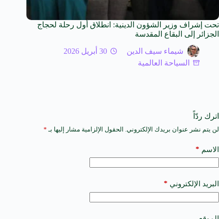
تحت إشراف وزير الشؤون الدينية: انطلاق أول رحلة لحجاج
الجزائر إلى البقاع المقدسة
شيماء سيف الدين
30 أبريل 2026
السياحة العالمية
اترك ردّاً
لن يتم نشر عنوان بريدك الإلكتروني.
الحقول الإلزامية مشار إليها بـ
*
A
l
t
*
الاسم
e
r
n
a
*
البريد الإلكتروني
t
i
v
e
الموقع