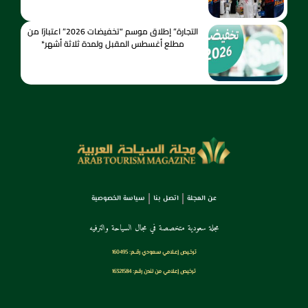
التجارة” إطلاق موسم “تخفيضات 2026” اعتبارًا من
مطلع أغسطس المقبل ولمدة ثلاثة أشهر*
عن المجلة
اتصل بنا
سياسة الخصوصية
مجلة سعودية متخصصة في مجال السياحة والترفيه
ترخـيص إعـلامي سـعودي رقــم: 160495
ترخيص إعلامي من لندن رقم: 16321584