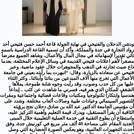
ودشن الدحلان والفتيحي في نهاية الجولة قاعة أحمد حسن فتيحي أحد
رواد التجارة في جدة والمملكة، وأكد أن تسمية القاعة الدراسية باسمه
تأتي تقديراً لإسهاماته في مجال المال والأعمال، وشاهد الجميع معرضاً
مصغراً لأهم اعلانات فتيحي القديمة في وسائل الإعلام المختلفة، بعدما
ذاع صيت تجارته في الدهب والمجوهرات خلال عقود ماضية. وعبر
فتيحي عن سعادته بالزيارة، وقال: “انبهرت بما رأيته بعيني في جامعة
الأعمال التي تخرج منها آلاف المبدعين من بناتنا وأبنائنا.. وكثر الثناء
عليها من كل حدب وصوب، وقد رأيت وجوه شابة طموحة، يملأها
الشغف للمكان الذي هم فيه، فسرني ما شاهدت عن كثب .. إبداعاً
هندسياً وابتكاراً تكنولوجياً ومكتبات وقاعات قضائية واجتماعية ومقرات
للتصوير السينمائي وعيادات طبية وصالات ألعاب مختلفة. وشدد على
أن مؤسس الجامعة الدكتور عبد الله بن صادق دحلان نجح برؤيته
الثاقبة أن يقرأ المستقبل، ويدرك قيمة التعليم وأهمية التركيز عليه،
واستطاع أن يطوع التقنية في خدمة العملية التعليمية خلال المبنى
الجديد المقام على مساحة 40 ألف متر مربع في كورنيش جدة، وفق
أحدث التجهيزات العالمية، وهو يعكس الصورة الحضارية التي وصل