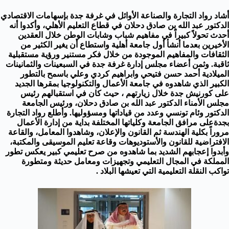
أشاد رواد التجارة والصناعة الأوائل في غرفة جدة بإسهامات الاقتصادي
الدكتور عبد الله بن صادق دحلان في قطاع التعليم الأهلي، وأكدوا أنه
أحدث تحولاً كبيراً في مفاهيم شباب وشابات الوطن خلال العقدين
الأخيرين بعدما أنشأ أول جامعة أهلية واستطاع أن يغير الكثير من
الثقافات والمفاهيم الموجودة من خلال فكر مستنير ورؤية مستقبلية
ثاقبة. وثمن أعضاء مجلس إدارة غرفة جدة في السبعينات والثمانينات
الميلادية أحمد حسن فتيحي وابراهيم كردي وعلي باسمح بالتطور
الكبير الذي شاهدوه في جامعة الأعمال والتكنولوجيا بمقرها الجديد
على كورنيش جدة خلال زيارتهم ، حيث كان في استقبالهم رئيس
مجلس الأمناء الدكتور عبد الله بن صادق دحلان، ورئيس الجامعة
الدكتور وئام تونسي وعدد من قياداتها ومسؤوليها. وأطلع رواد التجارة
بجدةعلى مرافق الجامعة وكلياتها المختلفة بداية من إدارة الأعمال
مروراً بكلية الهندسة ثم القانون والإعلان، وشاهدوا المعامل، والقاعة
الافتراضية للقانون والأستوديوهات وقاعة تعليم الموسيقى والمكتبة،
وأبدوا إعجابهم الشديد بما شاهدوه من صرح تعليمي كبير يعكس تطور
المملكة في المجال التعليمي وتجهيزات ومعامل حديثة ومتطورة
تواكب النقلة التعليمية التي تعيشها البلاد .