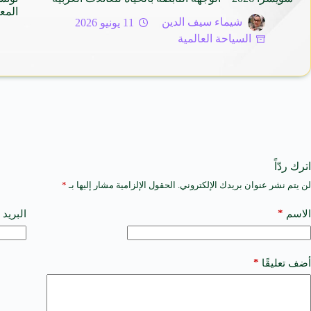
المع
شيماء سيف الدين
11 يونيو 2026
السياحة العالمية
اترك ردّاً
لن يتم نشر عنوان بريدك الإلكتروني.
الحقول الإلزامية مشار إليها بـ
*
A
l
t
*
الاسم
البريد 
e
r
n
a
*
أضف تعليقًا
t
i
v