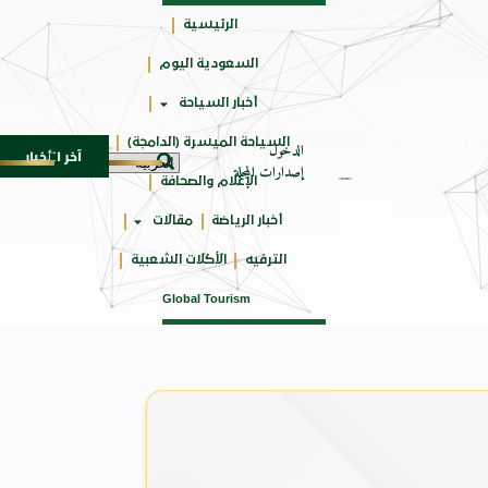
الرئيسية
السعودية اليوم
حائزة
أخبار السياحة
على
السياحة الميسرة (الدامجة)
الدخول
آخر الأخبار
ة الـ SUV المدمجة
سوماتيرام.. تجربة فريدة تجمع ب
7 أغسطس 2026
إصدارات المجلة
الإعلام والصحافة
أخبار الرياضة
مقالات
الترفيه
الأكلات الشعبية
Global Tourism