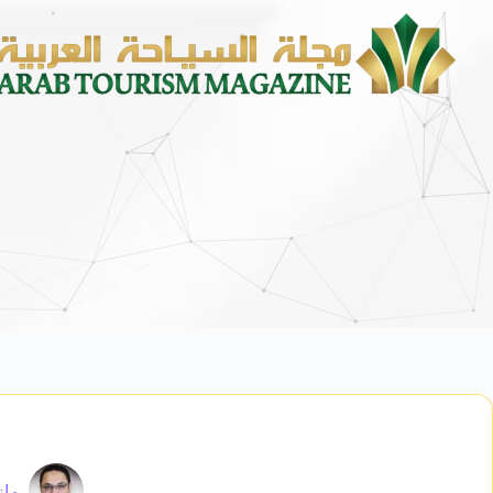
محمد يوسف ناغي للسيارات تط
ماز