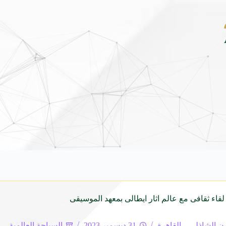
لق هيونداي فينيو الجديدة كلياً في جدة بارك .. تصميم جريء وتقنيات ذكية تعيد تعريف فئ
لقاء ثقافى مع عالم اثار ايطالى بمعهد الموسيقى
ن الشاذلي – القاهرة
31 ديسمبر 2023
السياحة العالمية