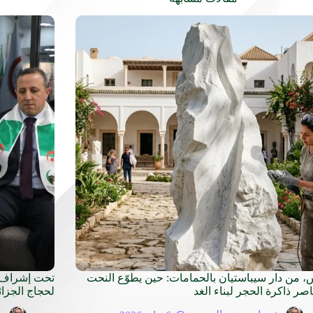
، من دار سيباستيان بالحمامات: حين يطوّع النحت
تحت إشراف و
اصر ذاكرة الحجر لبناء الغد
لحجاج الجزائ