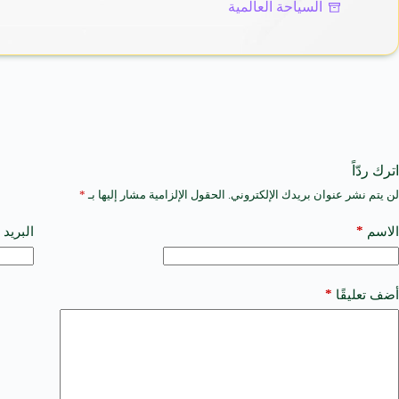
السياحة العالمية
اترك ردّاً
لن يتم نشر عنوان بريدك الإلكتروني.
الحقول الإلزامية مشار إليها بـ
*
A
l
t
*
الاسم
البريد 
e
r
n
a
*
أضف تعليقًا
t
i
v
e
: