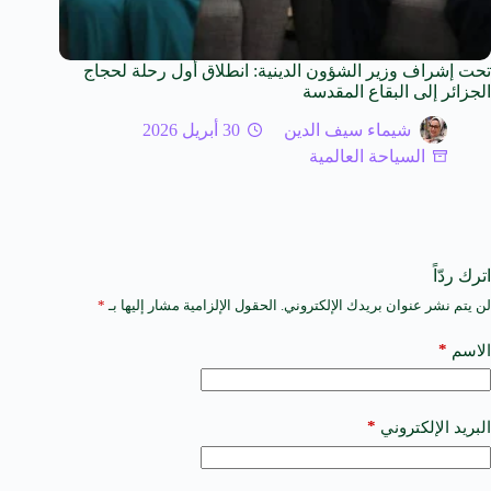
تحت إشراف وزير الشؤون الدينية: انطلاق أول رحلة لحجاج
الجزائر إلى البقاع المقدسة
شيماء سيف الدين
30 أبريل 2026
السياحة العالمية
اترك ردّاً
لن يتم نشر عنوان بريدك الإلكتروني.
الحقول الإلزامية مشار إليها بـ
*
A
l
t
*
الاسم
e
r
n
a
*
البريد الإلكتروني
t
i
v