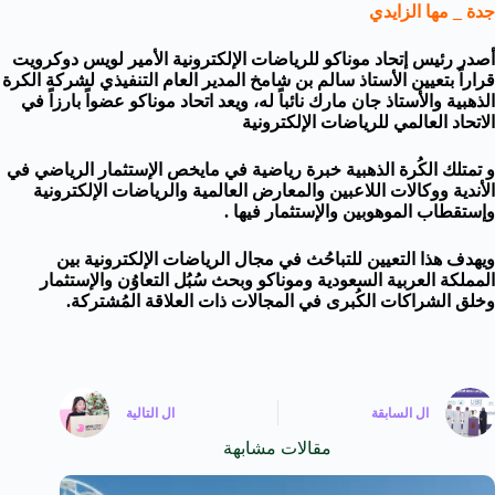
جدة _ مها الزايدي
أصدر رئيس إتحاد موناكو للرياضات الإلكترونية الأمير لويس دوكرويت
قراراً بتعيين الأستاذ سالم بن شامخ المدير العام التنفيذي لشركة الكرة
الذهبية والأستاذ جان مارك نائباً له، ويعد اتحاد موناكو عضواً بارزاً في
الاتحاد العالمي للرياضات الإلكترونية
و تمتلك الكُرة الذهبية خبرة رياضية في مايخص الإستثمار الرياضي في
الأندية ووكالات اللاعبين والمعارض العالمية والرياضات الإلكترونية
وإستقطاب الموهوبين والإستثمار فيها .
ويهدف هذا التعيين للتباحُث في مجال الرياضات الإلكترونية بين
المملكة العربية السعودية وموناكو وبحث سُبُل التعاوُن والإستثمار
وخلق الشراكات الكُبرى في المجالات ذات العلاقة المُشتركة
.
ال
السابقة
ال
التالية
مقالات مشابهة