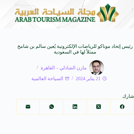
ــــدامس العتيقــــة
بغداد حاضرة التاريخ والثقافة تستعد للدورة(27) لمعرض الكتاب الدولي بمشاركة (600) دار نشر من
6 أغسطس 2026
رئيس إتحاد موناكو للرياضات الإلكترونية يُعين سالم بن شامخ
ممثلاً لها في السعودية
مازن الشاذلي – القاهرة
21 يناير 2024
السياحة العالمية
شارك