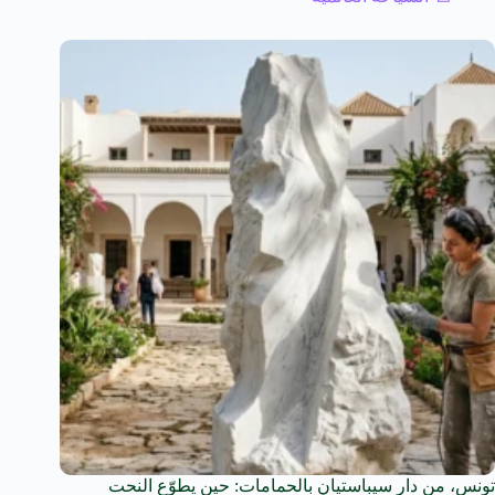
تونس، من دار سيباستيان بالحمامات: حين يطوّع النحت