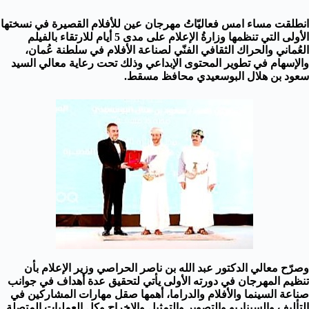
انطلقت مساء امس فعاليّاتُ مهرجان عين للأفلام القصيرة في نسختها
الأولى التي تنظمها وزارةُ الإعلام على مدى 5 أيام للارتقاء بالفيلم
العُماني والحراك الثقافي الفنّي لصناعة الأفلام في سلطنة عُمان،
والإسهام في تطوير المحتوى الإبداعي وذلك تحت رعاية معالي السيد
سعود بن هلال البوسعيدي محافظ مسقط.
وصرّح معالي الدكتور عبد الله بن ناصر الحراصي وزير الإعلام بأن
تنظيم المهرجان في دورته الأولى يأتي لتحقيق عدة أهداف في جوانب
صناعة السينما والأفلام والدراما، أهمها صقل مهارات المشاركين في
التأليف والسيناريو والتصوير والتمثيل والإخراج وكل العمليات المتصلة