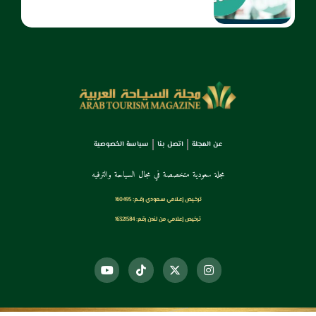
عن المجلة
اتصل بنا
سياسة الخصوصية
مجلة سعودية متخصصة في مجال السياحة والترفيه
ترخـيص إعـلامي سـعودي رقــم: 160495
ترخيص إعلامي من لندن رقم: 16321584