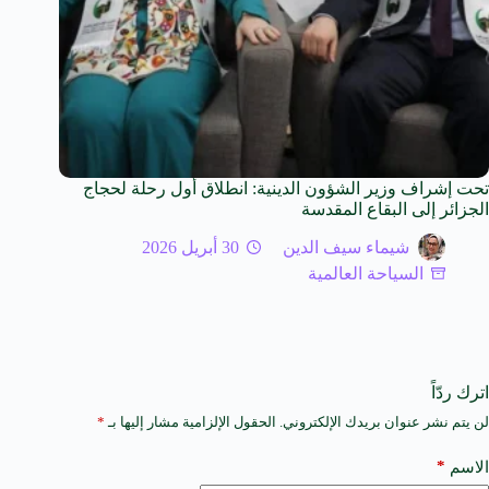
تحت إشراف وزير الشؤون الدينية: انطلاق أول رحلة لحجاج
الجزائر إلى البقاع المقدسة
شيماء سيف الدين
30 أبريل 2026
السياحة العالمية
اترك ردّاً
لن يتم نشر عنوان بريدك الإلكتروني.
الحقول الإلزامية مشار إليها بـ
*
A
l
t
*
الاسم
e