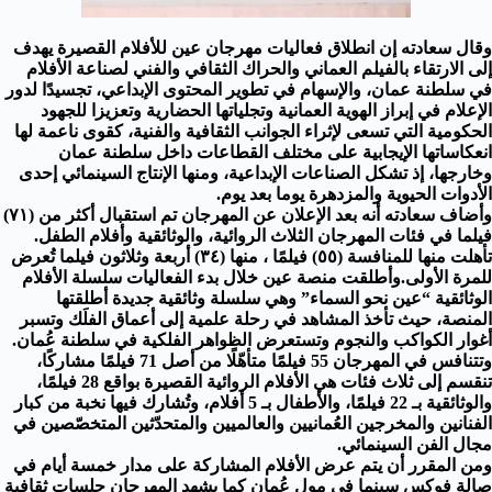
وقال سعادته إن انطلاق فعاليات مهرجان عين للأفلام القصيرة يهدف
إلى الارتقاء بالفيلم العماني والحراك الثقافي والفني لصناعة الأفلام
في سلطنة عمان، والإسهام في تطوير المحتوى الإبداعي، تجسيدًا لدور
الإعلام في إبراز الهوية العمانية وتجلياتها الحضارية وتعزيزا للجهود
الحكومية التي تسعى لإثراء الجوانب الثقافية والفنية، كقوى ناعمة لها
انعكاساتها الإيجابية على مختلف القطاعات داخل سلطنة عمان
وخارجها، إذ تشكل الصناعات الإبداعية، ومنها الإنتاج السينمائي إحدى
الأدوات الحيوية والمزدهرة يوما بعد يوم.
وأضاف سعادته أنه بعد الإعلان عن المهرجان تم استقبال أكثر من (۷۱)
فيلما في فئات المهرجان الثلاث الروائية، والوثائقية وأفلام الطفل.
تأهلت منها للمنافسة (٥٥) فيلمًا ، منها (٣٤) أربعة وثلاثون فيلما تُعرض
للمرة الأولى.وأطلقت منصة عين خلال بدء الفعاليات سلسلة الأفلام
الوثائقية “عين نحو السماء” وهي سلسلة وثائقية جديدة أطلقتها
المنصة، حيث تأخذ المشاهد في رحلة علمية إلى أعماق الفلَك وتسبر
أغوار الكواكب والنجوم وتستعرض الظواهر الفلكية في سلطنة عُمان.
وتتنافس في المهرجان 55 فيلمًا متأهّلًا من أصل 71 فيلمًا مشاركًا،
تنقسم إلى ثلاث فئات هي الأفلام الروائية القصيرة بواقع 28 فيلمًا،
والوثائقية بـ 22 فيلمًا، والأطفال بـ 5 أفلام، وتُشارك فيها نخبة من كبار
الفنانين والمخرجين العُمانيين والعالميين والمتحدّثين المتخصّصين في
مجال الفن السينمائي.
ومن المقرر أن يتم عرض الأفلام المشاركة على مدار خمسة أيام في
صالة فوكس سينما في مول عُمان كما يشهد المهرجان جلسات ثقافية