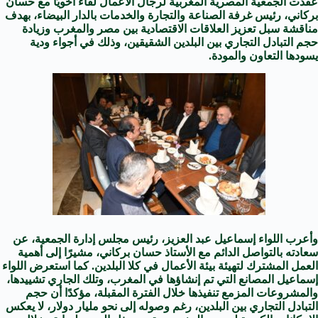
عقدت الجمعية المصرية المغربية لرجال الأعمال لقاءً أخويًا مع حسان
بركاني، رئيس غرفة الصناعة والتجارة والخدمات بالدار البيضاء، بهدف
مناقشة سبل تعزيز العلاقات الاقتصادية بين مصر والمغرب وزيادة
حجم التبادل التجاري بين البلدين الشقيقين، وذلك في أجواء ودية
يسودها التعاون والمودة.
وأعرب اللواء إسماعيل عبد العزيز، رئيس مجلس إدارة الجمعية، عن
سعادته بالتواصل الدائم مع الأستاذ حسان بركاني، مشيرًا إلى أهمية
العمل المشترك لتهيئة بيئة الأعمال في كلا البلدين. كما استعرض اللواء
إسماعيل المصانع التي تم إنشاؤها في المغرب، وتلك الجاري تشييدها،
والمشروعات المزمع تنفيذها خلال الفترة المقبلة، مؤكدًا أن حجم
التبادل التجاري بين البلدين، رغم وصوله إلى نحو مليار دولار، لا يعكس