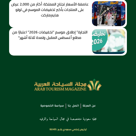
عاصفة الأسعار تجتاح المملكة: أكثر من 2,000 عرض
على المنتجات بأكبر تخفيضات الموسم في لولو
هايبرماركت
التجارة” إطلاق موسم “تخفيضات 2026” اعتبارًا من
مطلع أغسطس المقبل ولمدة ثلاثة أشهر*
عن المجلة
اتصل بنا
سياسة الخصوصية
مجلة سعودية متخصصة في مجال السياحة والترفيه
ترخـيص إعـلامي سـعودي رقــم: 160495