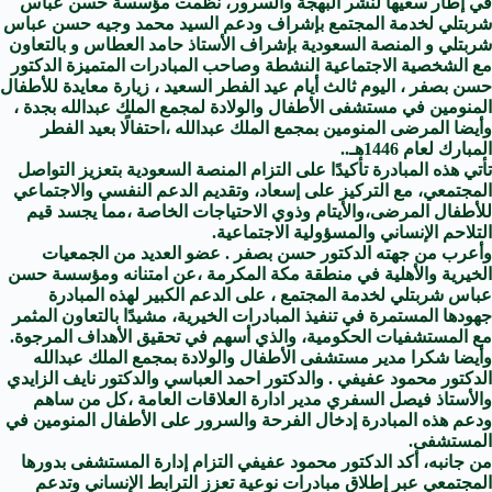
في إطار سعيها لنشر البهجة والسرور، نظّمت مؤسسة حسن عباس
شربتلي لخدمة المجتمع بإشراف ودعم السيد محمد وجيه حسن عباس
شربتلي و المنصة السعودية بإشراف الأستاذ حامد العطاس و بالتعاون
مع الشخصية الاجتماعية النشطة وصاحب المبادرات المتميزة الدكتور
حسن بصفر ، اليوم ثالث أيام عيد الفطر السعيد ، زيارة معايدة للأطفال
المنومين في مستشفى الأطفال والولادة لمجمع الملك عبدالله بجدة ،
وأيضا المرضى المنومين بمجمع الملك عبدالله ،احتفالًا بعيد الفطر
المبارك لعام 1446هـ..
تأتي هذه المبادرة تأكيدًا على التزام المنصة السعودية بتعزيز التواصل
المجتمعي، مع التركيز على إسعاد، وتقديم الدعم النفسي والاجتماعي
للأطفال المرضى،والأيتام وذوي الاحتياجات الخاصة ،مما يجسد قيم
التلاحم الإنساني والمسؤولية الاجتماعية.
وأعرب من جهته الدكتور حسن بصفر . عضو العديد من الجمعيات
الخيرية والأهلية في منطقة مكة المكرمة ،عن امتنانه ومؤسسة حسن
عباس شربتلي لخدمة المجتمع ، على الدعم الكبير لهذه المبادرة
جهودها المستمرة في تنفيذ المبادرات الخيرية، مشيدًا بالتعاون المثمر
مع المستشفيات الحكومية، والذي أسهم في تحقيق الأهداف المرجوة.
وأيضا شكرا مدير مستشفى الأطفال والولادة بمجمع الملك عبدالله
الدكتور محمود عفيفي . والدكتور احمد العباسي والدكتور نايف الزايدي
والأستاذ فيصل السفري مدير ادارة العلاقات العامة ،كل من ساهم
ودعم هذه المبادرة إدخال الفرحة والسرور على الأطفال المنومين في
المستشفى.
من جانبه، أكد الدكتور محمود عفيفي التزام إدارة المستشفى بدورها
المجتمعي عبر إطلاق مبادرات نوعية تعزز الترابط الإنساني وتدعم