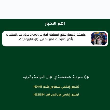
اهم الاخبار
عاصفة الأسعار تجتاح المملكة: أكثر من 2,000 عرض على المنتجات
بأكبر تخفيضات الموسم في لولو هايبرماركت
مجلة سعودية متخصصة في مجال السياحة والترفيه
ترخـيص إعـلامي سـعودي رقــم: 160495
ترخيص إعلامي من لندن رقم: 16321584