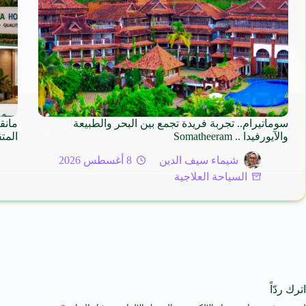
سوماتيرام.. تجربة فريدة تجمع بين البحر والطبيعة
مانق
والآيورفيدا .. Somatheeram
المت
شيماء سيف الدين
8 أغسطس 2026
السياحة العلاجية
اترك ردّاً