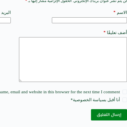
لن يتم نشر عنوان بريدك الإلكتروني.
الحقول الإلزامية مشار إليها بـ
*
A
l
t
*
الاسم
البريد 
e
r
n
a
*
أضف تعليقًا
t
i
v
e
:
ame, email and website in this browser for the next time I comment.
أنا أقبل ب
سياسة الخصوصية
*
إرسال التعليق