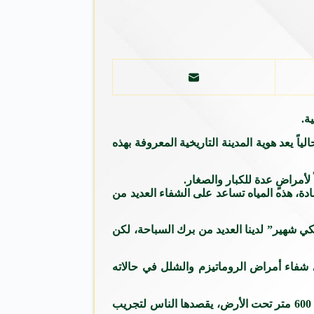
ة.
ً يعد هوية المدينة التاريخية المعروفة بهذه
 لأمراضٍ عدة للكبار والصغار.
البركة، ولا نضيف عليها أي مادة، هذه المياه تساعد على الشفاء العديد من
كي شهير” لدينا العديد من برك السباحة، لكن
ي شفاء أمراض الروماتيزم والشلل في حالاته
غوكشان غورساليك مدير قسم العلاج الفيزيائي والطبيعي في المشفى: “هذه المياه غنية بعشرات المواد المعدنية، منها ما يخرج من عمق 600 متر تحت الأرض، يقصدها الناس لتجريب