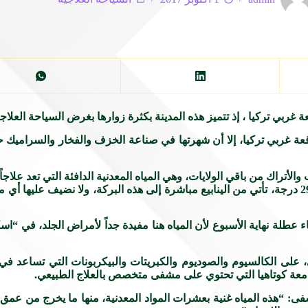
عة غربي تركيا ، إذ تتميز هذه المدينة بكثرة زوارها بغرض السياحة العلاجي
ة غربي تركيا، إلا أن شهرتها في صناعة الخزف والفخار والسراميك حاليا
لأتراك من باقي الولايات، وهي المياه المعدنية الدافئة التي تعد علاجاً
محمد آي – صاحب منتجع للمياه الدافئة: “المياه تبلغ حرارتها لدينا 29 درجة، تأتي من الينابيع مباشرة إلى هذه 
عطلة نهاية الأسبوع لأن المياه هنا مفيدة جداً لأمراض الجلد، في “اس
، على الكالسيوم والصوديوم والكبريتات والبيكربونات التي تساعد ف
جامعة كوتاهيا التي تحتوي على مشفى متخصص بالعلاج الطبيعي.