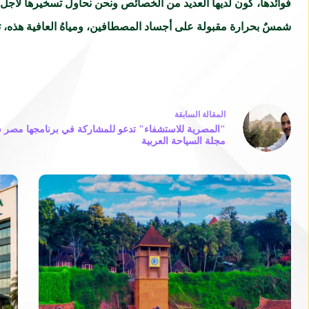
فوائدها، كون لديها العديد من الخصائص ونحن نحاول تسخيرها لأجل
شمسٌ بحرارة مقبولة على أجساد المصطافين، ومياهُ العافية هذه،
ال
مقالة
السابقة
"المصرية للاستشفاء" تدعو للمشاركة في برنامجها مصر س
مجلة السياحة العربية