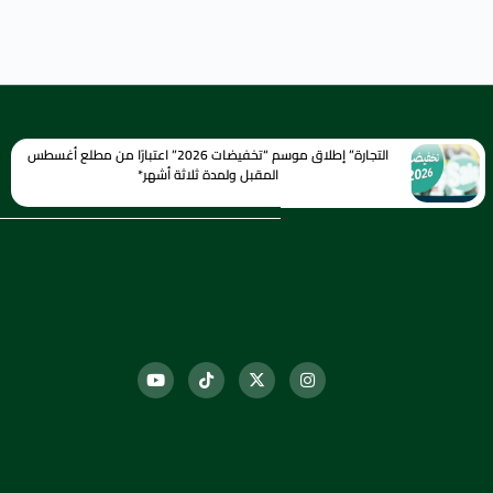
التجارة” إطلاق موسم “تخفيضات 2026” اعتبارًا من مطلع أغسطس
المقبل ولمدة ثلاثة أشهر*