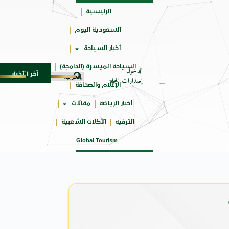
الرئيسية
السعودية اليوم
جائزتي
أخبار السياحة
أوسكار
السياحة الميسرة (الدامجة)
الدخول
آخر الأخبار
SUV المدمجة
سوماتيرام.. تجربة فريدة تجمع بين البحر
7 أغسطس 2026
إصدارات المجلة
الإعلام والصحافة
أخبار الرياضة
مقالات
الترفيه
الأكلات الشعبية
Global Tourism