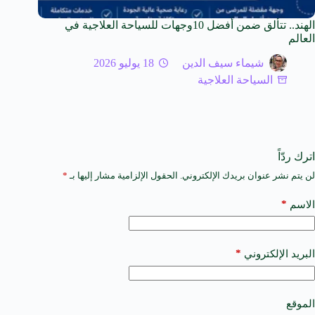
الهند.. تتألق ضمن أفضل 10وجهات للسياحة العلاجية في
العالم
شيماء سيف الدين
18 يوليو 2026
السياحة العلاجية
اترك ردّاً
لن يتم نشر عنوان بريدك الإلكتروني.
الحقول الإلزامية مشار إليها بـ
*
A
l
t
*
الاسم
e
r
n
a
*
البريد الإلكتروني
t
i
v
e
الموقع