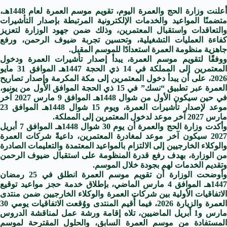
‎أعلنت وزارة الحج والعمرة اليوم، تقويم موسم العمرة لعام 1448هـ،
متضمنًا المواعيد والخدمات الإلكترونية المرتبطة بإصدار التأشيرات
والتعاقدات واستقبال المعتمرين، وذلك ضمن جهود الوزارة لتعزيز
كفاءة العمليات التشغيلية، وتحسين تجربة ضيوف الرحمن، ورفع
جاهزية منظومة العمرة استعدادًا للموسم المقبل.
ووفقًا لتقويم موسم العمرة، يبدأ إصدار تأشيرات العمرة ودخول
المعتمرين إلى المملكة في 14 ذي الحجة 1447هـ الموافق 31 مايو
2026، على أن يبدأ دخول المعتمرين إلى مكة المكرمة وإصدار تصاريح
العمرة عبر تطبيق “نسك” في 15 ذي الحجة الموافق الأول من يونيو،
في حين سيكون الأول من شوال 1448هـ الموافق 9 مارس 2027 آخر
موعد لإصدار تأشيرات العمرة، ويوم 15 شوال 1448هـ الموافق 23
مارس 2027 آخر موعد لدخول المعتمرين إلى المملكة.
وأكدت وزارة الحج والعمرة أن يوم 30 شوال 1448هـ الموافق 7 أبريل
2027 سيكون آخر موعد لمغادرة المعتمرين، داعيةً شركات العمرة
والوكلاء الخارجيين إلى الالتزام بالمواعيد المعتمدة والتعليمات الصادرة
من الوزارة، بهدف رفع قدرة المنظومة على استقبال ضيوف الرحمن
وتقديم الخدمات لهم بجودة خلال الموسم.
وأوضحت الوزارة أن تقويم موسم العمرة انطلق في 25 رمضان
1447هـ الموافق 4 مارس الماضي، بإطلاق خدمة حجز مواعيد توقيع
الاتفاقيات الأولية بين شركات العمرة والوكلاء الخارجيين ضمن منتدى
العمرة والزيارة 2026، فيما أُقيم المنتدى ووُقعت الاتفاقيات يومي 30
مارس و1 أبريل الماضيين، تلاه إقامة ورشة عمل لمناقشة الدروس
المستفادة من موسم العمرة السابق، والحلول المقترحة لموسم