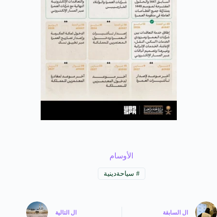
الأوسام
#
سياحةدينية
ال
السابقة
ال
التالية