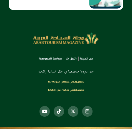
عن المجلة
اتصل بنا
سياسة الخصوصية
مجلة سعودية متخصصة في مجال السياحة والترفيه
ترخـيص إعـلامي سـعودي رقــم: 160495
ترخيص إعلامي من لندن رقم: 16321584