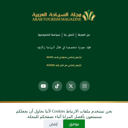
عن المجلة
اتصل بنا
سياسة الخصوصية
مجلة سعودية متخصصة في مجال السياحة والترفيه
ترخـيص إعـلامي سـعودي رقــم: 160495
ترخيص إعلامي من لندن رقم: 16321584
نحن نستخدم ملفات الارتباط Cookies لأننا نحاول أن نجعلكم
© 2026 دي آرو الرقمي
تستمتعون بأفضل المزايا أثناء تصفحكم للمجلة.
موافق
أرفض
جميع الحقوق محفوظة.