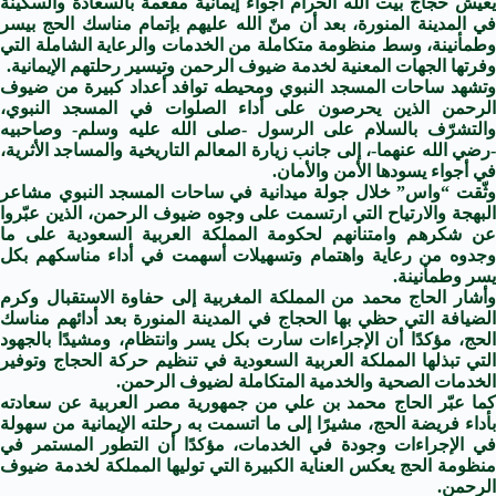
‏‎يعيش حجاج بيت الله الحرام أجواءً إيمانية مفعمة بالسعادة والسكينة
في المدينة المنورة، بعد أن منّ الله عليهم بإتمام مناسك الحج بيسر
وطمأنينة، وسط منظومة متكاملة من الخدمات والرعاية الشاملة التي
وفرتها الجهات المعنية لخدمة ضيوف الرحمن وتيسير رحلتهم الإيمانية.
وتشهد ساحات المسجد النبوي ومحيطه توافد أعداد كبيرة من ضيوف
الرحمن الذين يحرصون على أداء الصلوات في المسجد النبوي،
والتشرّف بالسلام على الرسول -صلى الله عليه وسلم- وصاحبيه
-رضي الله عنهما-، إلى جانب زيارة المعالم التاريخية والمساجد الأثرية،
في أجواء يسودها الأمن والأمان.
وثّقت “واس” خلال جولة ميدانية في ساحات المسجد النبوي مشاعر
البهجة والارتياح التي ارتسمت على وجوه ضيوف الرحمن، الذين عبّروا
عن شكرهم وامتنانهم لحكومة المملكة العربية السعودية على ما
وجدوه من رعاية واهتمام وتسهيلات أسهمت في أداء مناسكهم بكل
يسر وطمأنينة.
وأشار الحاج محمد من المملكة المغربية إلى حفاوة الاستقبال وكرم
الضيافة التي حظي بها الحجاج في المدينة المنورة بعد أدائهم مناسك
الحج، مؤكدًا أن الإجراءات سارت بكل يسر وانتظام، ومشيدًا بالجهود
التي تبذلها المملكة العربية السعودية في تنظيم حركة الحجاج وتوفير
الخدمات الصحية والخدمية المتكاملة لضيوف الرحمن.
كما عبّر الحاج محمد بن علي من جمهورية مصر العربية عن سعادته
بأداء فريضة الحج، مشيرًا إلى ما اتسمت به رحلته الإيمانية من سهولة
في الإجراءات وجودة في الخدمات، مؤكدًا أن التطور المستمر في
منظومة الحج يعكس العناية الكبيرة التي توليها المملكة لخدمة ضيوف
الرحمن.