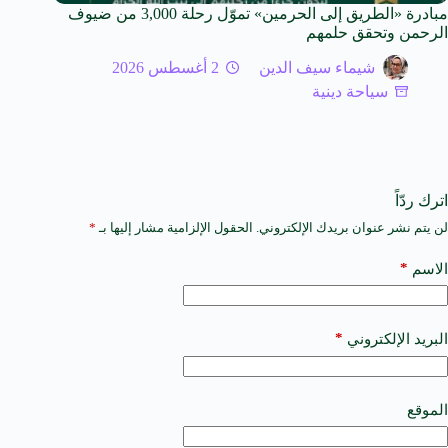
مبادرة «الطريق إلى الحرمين» تموّل رحلة 3,000 من ضيوف
الرحمن وتحقق حلمهم
شيماء سيف الدين
2 أغسطس 2026
سياحة دينية
اترك ردّاً
لن يتم نشر عنوان بريدك الإلكتروني.
الحقول الإلزامية مشار إليها بـ
*
A
l
t
*
الاسم
e
r
n
a
*
البريد الإلكتروني
t
i
v
e
الموقع
: