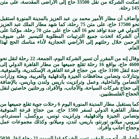
تمكنت الشركة من نقل 33500 حاج إلى الأراضى المقدسة، على متن
145 رحلة.
وأضاف أن مطار الأمير محمد بن عبد العزيز بالمدينة المنورة استقبل
نحو 17500 حاج، على متن 75 رحلة، كما شهد مطار الملك عبد العزيز
الدولي في جدة توافد نحو 16 ألف حاج على متن 70 رحلة، مؤكدا على
أن الشركة اتخذت جميع الترتيبات المطلوبة للتيسير على ضيوف
الرحمن خلال رحلتهم إلى الأراضي الحجازية لأداء مناسك الحج لهذا
العام.
وقال إنه من المقرر أن تسير الشركة اليوم، الجمعة، 22 رحلة لنقل نحو
4600 حاج، بواقع 16 رحلة تقلع جميعها من مطار القاهرة الدولي إلى
جدة لنقل 3100 حاج، من حجاج قرعة القاهرة، الإسكندرية، والمنوفية،
وتنازلات وتضامن محافظات الجيزة والدقهلية والغربية، وبعثة وزارات
التضامن والداخلية، وعمل وترانزيت باريس ولندن وباريس، بالإضافة
إلى حجاج شركات السياحة، والأجانب، والأفراد، ورحلتين خاصتين لنقل
الحجاج الفلسطنيين.
كما يستقبل مطار المدينة المنورة اليوم 6 رحلات جوية تقلع جميعها من
مطار القاهرة الدولي لسفر 1500 حاج، من حجاج قرعة المنوفية
وتضامن الجيزة والدقهلية، وترانزيت تونس، بروكسل، أمستردام،
نيروبي، ميلانو، تورنتو، باريس، لندن، وميلانو، وكذلك مجموعات عمل
وحجاج أجانب وأفراد.
وأشار إلى أنه من المقرر تسير الشركة غدا السبت 21 رحلة لنقل 5030