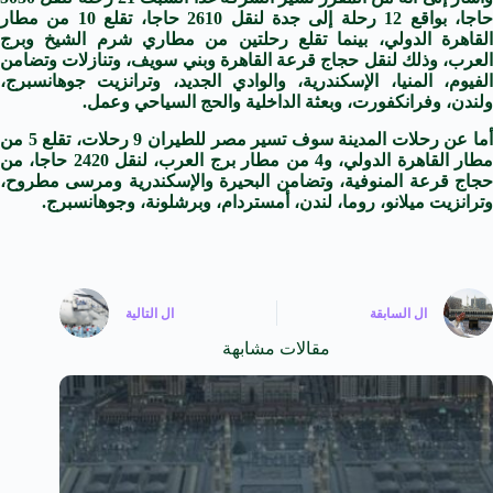
حاجا، بواقع 12 رحلة إلى جدة لنقل 2610 حاجا، تقلع 10 من مطار
القاهرة الدولي، بينما تقلع رحلتين من مطاري شرم الشيخ وبرج
العرب، وذلك لنقل حجاج قرعة القاهرة وبني سويف، وتنازلات وتضامن
الفيوم، المنيا، الإسكندرية، والوادي الجديد، وترانزيت جوهانسبرج،
ولندن، وفرانكفورت، وبعثة الداخلية والحج السياحي وعمل.
أما عن رحلات المدينة سوف تسير مصر للطيران 9 رحلات، تقلع 5 من
مطار القاهرة الدولي، و4 من مطار برج العرب، لنقل 2420 حاجا، من
حجاج قرعة المنوفية، وتضامن البحيرة والإسكندرية ومرسى مطروح،
وترانزيت ميلانو، روما، لندن، أمستردام، وبرشلونة، وجوهانسبرج.
ال
السابقة
ال
التالية
مقالات مشابهة