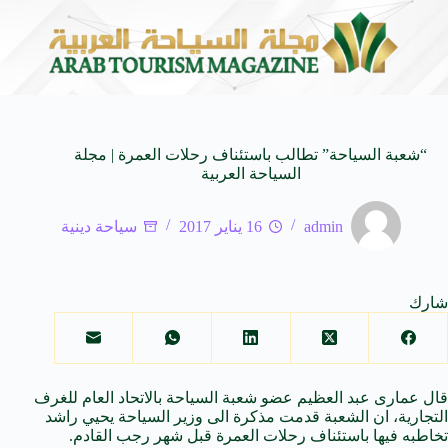
المنظمة العربية للسياحة تدعو لتخصيص خط هاتفي موحد 126 لتلقى بلاغات السائحين عند تعرضهم لأي مشاكل أثناء رحلاتهم السياحية بكافه الدول العربية
“شعبة السياحة” تطالب باستئناف رحلات العمرة | مجلة
السياحة العربية
admin
16 يناير 2017
سياحة دينية
شارك
قال عمارى عبد العظيم عضو شعبة السياحة بالاتحاد العام للغرف
التجارية، ان الشعبة قدمت مذكرة الى وزير السياحة يحيي راشد
تخاطبه فيها باستئناف رحلات العمرة قبل شهر رجب القادم.