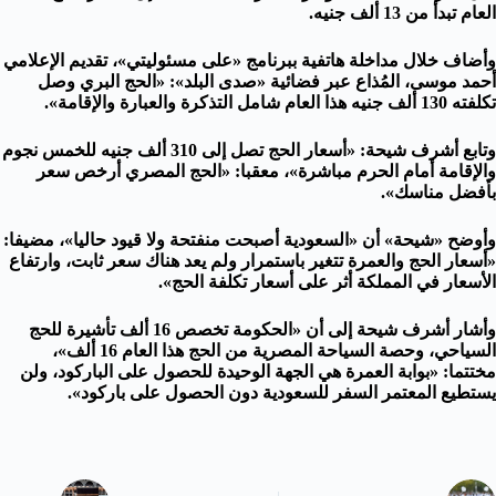
العام تبدأ من 13 ألف جنيه.
وأضاف خلال مداخلة هاتفية ببرنامج «على مسئوليتي»، تقديم الإعلامي
أحمد موسى، المُذاع عبر فضائية «صدى البلد»: «الحج البري وصل
تكلفته 130 ألف جنيه هذا العام شامل التذكرة والعبارة والإقامة».
وتابع أشرف شيحة: «أسعار الحج تصل إلى 310 ألف جنيه للخمس نجوم
والإقامة أمام الحرم مباشرة»، معقبا: «الحج المصري أرخص سعر
بأفضل مناسك».
وأوضح «شيحة» أن «السعودية أصبحت منفتحة ولا قيود حاليا»، مضيفا:
«أسعار الحج والعمرة تتغير باستمرار ولم يعد هناك سعر ثابت، وارتفاع
الأسعار في المملكة أثر على أسعار تكلفة الحج».
وأشار أشرف شيحة إلى أن «الحكومة تخصص 16 ألف تأشيرة للحج
السياحي، وحصة السياحة المصرية من الحج هذا العام 16 ألف»،
مختتما: «بوابة العمرة هي الجهة الوحيدة للحصول على الباركود، ولن
يستطيع المعتمر السفر للسعودية دون الحصول على باركود».