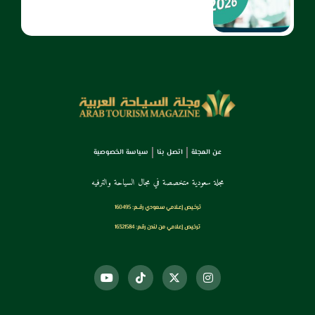
عن المجلة
اتصل بنا
سياسة الخصوصية
مجلة سعودية متخصصة في مجال السياحة والترفيه
ترخـيص إعـلامي سـعودي رقــم: 160495
ترخيص إعلامي من لندن رقم: 16321584