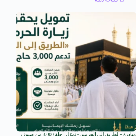
مبادرة «الطريق إلى الحرمين» تموّل رحلة 3,000 من ضيوف