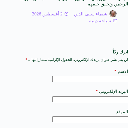
الرحمن وتحقق حلمهم
شيماء سيف الدين
2 أغسطس 2026
سياحة دينية
اترك ردّاً
لن يتم نشر عنوان بريدك الإلكتروني.
الحقول الإلزامية مشار إليها بـ
*
A
l
t
*
الاسم
e
r
n
a
*
البريد الإلكتروني
t
i
v
e
الموقع
: