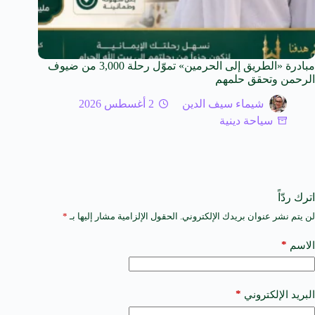
مبادرة «الطريق إلى الحرمين» تموّل رحلة 3,000 من ضيوف
الرحمن وتحقق حلمهم
شيماء سيف الدين
2 أغسطس 2026
سياحة دينية
اترك ردّاً
لن يتم نشر عنوان بريدك الإلكتروني.
الحقول الإلزامية مشار إليها بـ
*
A
l
t
*
الاسم
e
r
n
a
*
البريد الإلكتروني
t