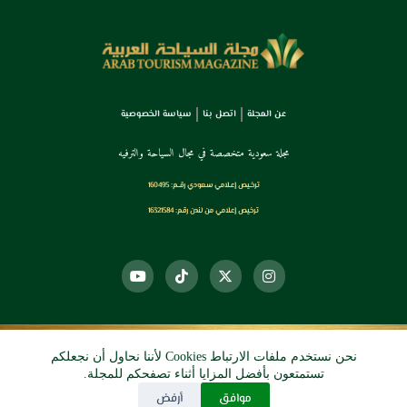
عن المجلة
اتصل بنا
سياسة الخصوصية
مجلة سعودية متخصصة في مجال السياحة والترفيه
ترخـيص إعـلامي سـعودي رقــم: 160495
ترخيص إعلامي من لندن رقم: 16321584
نحن نستخدم ملفات الارتباط Cookies لأننا نحاول أن نجعلكم
© 2026 دي آرو الرقمي
تستمتعون بأفضل المزايا أثناء تصفحكم للمجلة.
موافق
أرفض