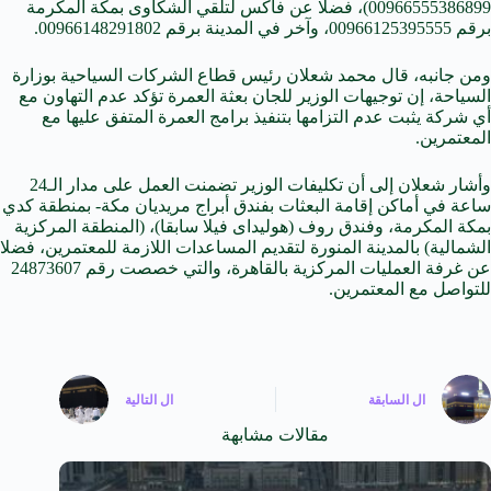
00966555386899)، فضلا عن فاكس لتلقي الشكاوى بمكة المكرمة
برقم 00966125395555، وآخر في المدينة برقم 00966148291802.
ومن جانبه، قال محمد شعلان رئيس قطاع الشركات السياحية بوزارة
السياحة، إن توجيهات الوزير للجان بعثة العمرة تؤكد عدم التهاون مع
أي شركة يثبت عدم التزامها بتنفيذ برامج العمرة المتفق عليها مع
المعتمرين.
وأشار شعلان إلى أن تكليفات الوزير تضمنت العمل على مدار الـ24
ساعة في أماكن إقامة البعثات بفندق أبراج مريديان مكة- بمنطقة كدي
بمكة المكرمة، وفندق روف (هوليداى فيلا سابقا)، (المنطقة المركزية
الشمالية) بالمدينة المنورة لتقديم المساعدات اللازمة للمعتمرين، فضلا
عن غرفة العمليات المركزية بالقاهرة، والتي خصصت رقم 24873607
للتواصل مع المعتمرين.
ال
السابقة
ال
التالية
مقالات مشابهة