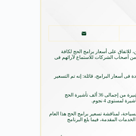
، للاتفاق على أسعار برامج الحج لكافة
من أصحاب الشركات للاستماع لآرائهم فى
 فى أسعار البرامج، قائلة: إنه تم التسعير
فيما أكد مصدر مسئول بقطاع السياحة، أن عدد تأشيرات الحج السياحى المخصصة للمستوى الاقتصادى ” البرى – الطيران” بلغ 22 ألف تأشيرة من إجمالى 36 ألف تأشيرة الحج
ياحة، لمناقشة تسعير برامج الحج هذا العام
د قيمة البرنامج حال زيادة الخدمات المقدمة، فيما بلغ البرنامج