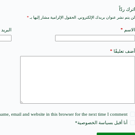
اترك ردّاً
لن يتم نشر عنوان بريدك الإلكتروني.
الحقول الإلزامية مشار إليها بـ
*
A
l
t
*
الاسم
البريد 
e
r
n
a
*
أضف تعليقًا
t
i
v
e
:
ame, email and website in this browser for the next time I comment.
أنا أقبل ب
سياسة الخصوصية
*