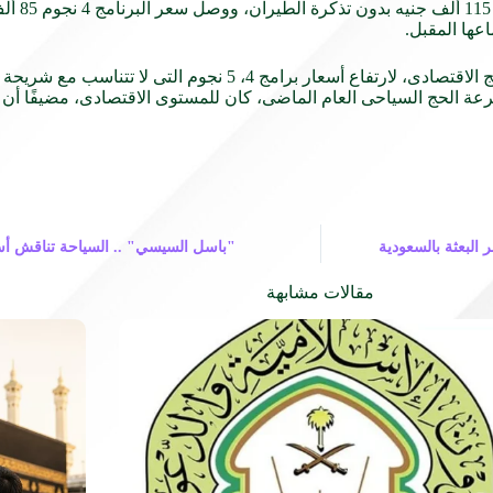
وأضاف المصد
عها المقبل.
وأشار المصدر، إلى ضرورة زيادة عدد التأشيرات المخصصة للبرنامج الاقتصادى، ل
من إجمالى 130 ألف مواطن تقدموا لقرعة الحج السياحى العام الماضى، كان للمستوى الاقتصا
البعثة بالسعودية
"باسل السيسي" .. السياحة تناقش أسع
مقالات مشابهة