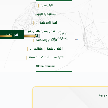
الرئيسية
السعودية اليوم
جائزتي
أخبار السياحة
أوسكار
السياحة الميسرة (الدامجة)
الدخول
آخر الأخبار
ـ SUV المدمجة
سوماتيرام.. تجربة فريدة تجمع بين ال
7 أغسطس 2026
إصدارات المجلة
الإعلام والصحافة
أخبار الرياضة
مقالات
الترفيه
الأكلات الشعبية
Global Tourism
عربية