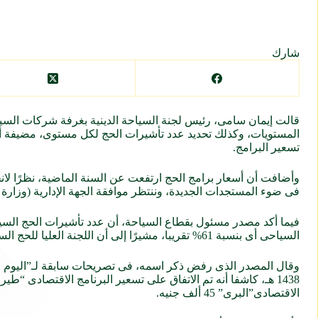
شارك
قالت إيمان سامى، رئيس لجنة السياحة الدينية بغرفة شركات السياحة،
المستويات، وكذلك تحديد عدد تأشيرات الحج لكل مستوى، مضيفة أ
تسعير البرامج.
وأضافت أن أسعار برامج الحج ارتفعت عن السنة الماضية، نظرًا لانخف
فى ضوء المستجدات الجديدة، وننتظر موافقة الجهة الإدارية (وزارة 
السياحى أى بنسبة 61% تقريبا، مشيرًا إلى أن اللجنة العليا للحج السياحى، وافقت على تخصيص 9 آلاف تأشيرة لمستوى 5 نجوم، و5 آلاف تأشيرة لمستوى 4 نجوم.
وقال المصدر الذى رفض ذكر اسمه، فى تصريحات سابقة لـ”اليوم السا
الاقتصادى”البرى” 45 ألف جنيه.