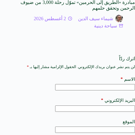
مبادرة «الطريق إلى الحرمين» تموّل رحلة 3,000 من ضيوف
الرحمن وتحقق حلمهم
شيماء سيف الدين
2 أغسطس 2026
سياحة دينية
اترك ردّاً
لن يتم نشر عنوان بريدك الإلكتروني.
الحقول الإلزامية مشار إليها بـ
*
A
l
t
*
الاسم
e
r
n
a
*
البريد الإلكتروني
t
i
v
e
الموقع
: