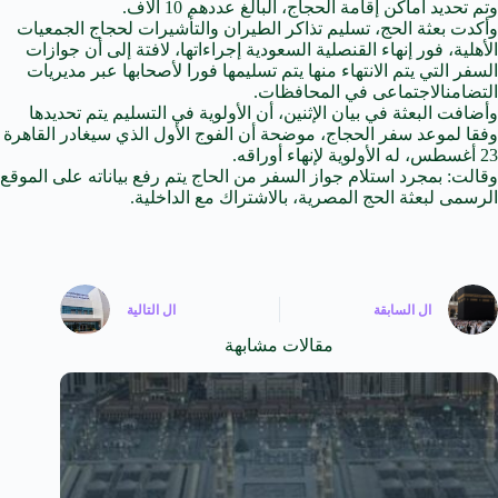
وتم تحديد أماكن إقامة الحجاج، البالغ عددهم 10 آلاف.
وأكدت بعثة الحج، تسليم تذاكر الطيران والتأشيرات لحجاج الجمعيات
الأهلية، فور إنهاء القنصلية السعودية إجراءاتها، لافتة إلى أن جوازات
السفر التي يتم
الانتهاء
منها يتم تسليمها فورا لأصحابها عبر مديريات
التضامن
الاجتماعى
في
المحافظات
.
وأضافت البعثة
في
بيان الإثنين، أن الأولوية في التسليم يتم تحديدها
وفقا لموعد سفر الحجاج، موضحة أن الفوج الأول الذي سيغادر القاهرة
23 أغسطس، له الأولوية لإنهاء أوراقه.
وقالت: بمجرد استلام جواز السفر من الحاج يتم رفع بياناته على الموقع
الرسمى لبعثة الحج المصرية، بالاشتراك مع الداخلية.
ال
السابقة
ال
التالية
مقالات مشابهة