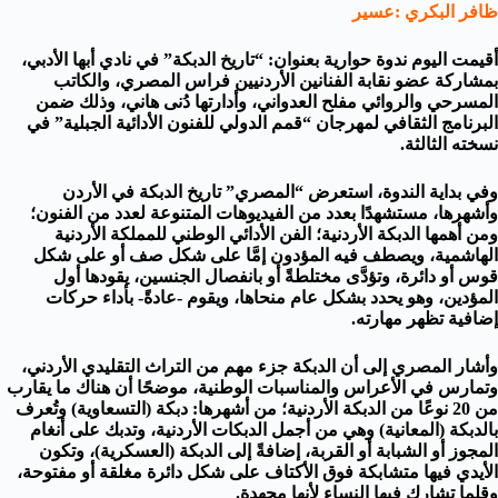
ظافر البكري :عسير
أقيمت اليوم ندوة حوارية بعنوان: “تاريخ الدبكة” في نادي أبها الأدبي،
بمشاركة عضو نقابة الفنانين الأردنيين فراس المصري، والكاتب
المسرحي والروائي مفلح العدواني، وأدارتها دُنى هاني، وذلك ضمن
البرنامج الثقافي لمهرجان “قمم الدولي للفنون الأدائية الجبلية” في
نسخته الثالثة.
وفي بداية الندوة، استعرض “المصري” تاريخ الدبكة في الأردن
وأشهرها، مستشهدًا بعدد من الفيديوهات المتنوعة لعدد من الفنون؛
ومن أهمها الدبكة الأردنية؛ الفن الأدائي الوطني للمملكة الأردنية
الهاشمية، ويصطف فيه المؤدون إمَّا على شكل صف أو على شكل
قوس أو دائرة، وتؤدَّى مختلطةً أو بانفصال الجنسين، يقودها أول
المؤدين، وهو يحدد بشكل عام منحاها، ويقوم -عادةً- بأداء حركات
إضافية تظهر مهارته.
وأشار المصري إلى أن الدبكة جزء مهم من التراث التقليدي الأردني،
وتمارس في الأعراس والمناسبات الوطنية، موضحًا أن هناك ما يقارب
من 20 نوعًا من الدبكة الأردنية؛ من أشهرها: دبكة (التسعاوية) وتُعرف
بالدبكة (المعانية) وهي من أجمل الدبكات الأردنية، وتدبك على أنغام
المجوز أو الشبابة أو القربة، إضافةً إلى الدبكة (العسكرية)، وتكون
الأيدي فيها متشابكة فوق الأكتاف على شكل دائرة مغلقة أو مفتوحة،
وقلما تشارك فيها النساء لأنها مجهِدة.