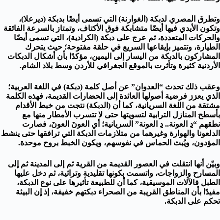
وتطرق المصري لدبكة (الغوارنة) التي تسمى أيضًا بدبكة (ديرعلا)،
وتكون الأيدي فيها أيضًا متشابكة فوق الأكتاف، وتمتاز بالسرعة الفائقة
والحركات المتعددة، ثم عرج على دبكة (الكرادية)، التي تسمى أيضًا
الطيارة، وتتميز بإيقاعها السريع في حلقة مفتوحة؛ حيث يتحرك
المشاركون بالدبكة من اليسار إلى اليمين، مؤكدًا بأن أشكال الدبكات
الأردنية كثيرة وتأثرت بالموقع الجغرافي للأردن وسط بلاد الشام.
وعقب ذلك تحدث “العدوان” عن أصل كلمة (دبكة) في اللغة العربية؛
الذي يعزز فرضية أصولها العائدة إلى الحضارات القديمة، فهذه الكلمة
مشتقة من اللغة السريانية، كما أن (الدبكة) نتجت من خبط الأقدام
بأسطح المنازل الترابية لتسويتها حتى لا تتسرب الأمطار منها مع
نطقهم “دِ العونة.. دِ العونة” السريانية؛ أي العونَ العونَ، فصارت
الدلعونا والهوارة وغيرهما من متلازمات الدبكة التي ترافقها حتى ينشط
المؤدون، ويُبث الحماس في نفوسهم، ويكون الخبط بروح موحدة.
وبيّن أنها انتقلت في العصور القديمة من القرية ثم إلى المدينة ثم إلى
المسارح والزواجات، واتسمت بكونها تقليدية وتراثية، ثم دخل عليها
الطبل فالآلات الموسيقية، كما أن للطبيعة تأثيرها على نوع الدبكة،
مفيدًا بأن المناطق القريبة من الصحراء دبكتهم خفيفة، إذ إن البيئة
تحكم على الدبكة.