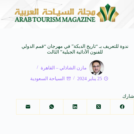
لى كيفنا.. في كل وجهة سحر خاص*
افتتاح اكبر صالة س
8 أغسطس 2026
ندوة للتعريف بـ “تاريخ الدبكة” في مهرجان “قمم الدولي
للفنون الأدائية الجبلية” الثالث
مازن الشاذلي – القاهرة
25 يناير 2024
السياحة السعودية
شارك