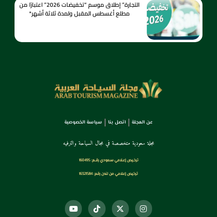
التجارة” إطلاق موسم “تخفيضات 2026” اعتبارًا من
مطلع أغسطس المقبل ولمدة ثلاثة أشهر*
عن المجلة
اتصل بنا
سياسة الخصوصية
مجلة سعودية متخصصة في مجال السياحة والترفيه
ترخـيص إعـلامي سـعودي رقــم: 160495
ترخيص إعلامي من لندن رقم: 16321584