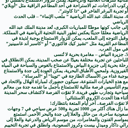
مثالية للنزهات العائلية والرياضية. يمكن للزوّار الاستمتاع بالمشي أو
ركوب الدراجات، ثم الاستراحة في أحد المطاعم الراقية مثل “أوبلاي”
أو تجربة البرغر الفاخر في “ذا كاونتر”.
4. مدينة الملك عبد الله الرياضية ” ملعب الإنماء” – قلب الحدث
الرياضي
إلى جانب كونها موطنًا للمباريات الكبرى، تُعد مدينة الملك عبد الله
الرياضية معلمًا حديثًا يعكس تطور البنية التحتية الرياضية في المملكة.
وقبل التوجه إلى الملعب، يمكن للزوار الاستمتاع بوجبة لذيذة في
المطاعم القريبة مثل “تشيز كيك فاكتوري” أو “كاسبر آند غامبينيز”
في مول العرب.
5. جزيرة البياض – مغامرة بحرية لا تُنسى
للباحثين عن تجربة مختلفة بعيدًا عن صخب المدينة، يمكن الانطلاق في
رحلة بحرية إلى جزيرة البياض والاستمتاع بالغوص والسباحة في المياه
الفيروزية. ولمحبي الأطباق البحرية، يمكن العودة إلى جدة والاستمتاع
بوجبة غداء من الأسماك الطازجة في “توينا” أو “المرساة”.
مع هذه الخيارات المتنوعة، سيكون حضورك لمباراة الهلال والاتحاد في
يوم التأسيس فرصة مثالية للاستمتاع بأجمل ما تقدمه جدة من معالم
سياحية وتجارب طهي فريدة. لا تفوّت الفرصة لاكتشاف سحر المدينة
أثناء هذا الحدث الكروي الاستثنائي!
لا تفوّت الفرصة.. آخر أيام المتعة بانتظارك!
ما زال هناك أكثر من 1000 تجربة و500 عرض سياحي في 7 وجهات
سعودية ساحرة، من حائل والعلا إلى جدة والبحر الأحمر. استمتع
بمواسم الفنون والمغامرات، من موسم الرياض والدرعية والعلا إلى
رالي داكار وميدل بيست وكروز السعودية، وانطلق في تجربة التخييم