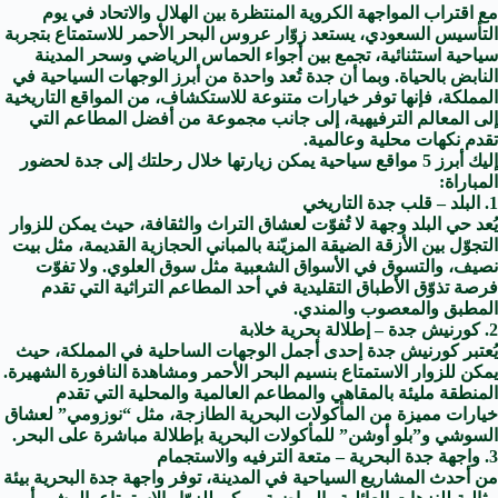
مع اقتراب المواجهة الكروية المنتظرة بين الهلال والاتحاد في يوم
التأسيس السعودي، يستعد زوّار عروس البحر الأحمر للاستمتاع بتجربة
سياحية استثنائية، تجمع بين أجواء الحماس الرياضي وسحر المدينة
النابض بالحياة. وبما أن جدة تُعد واحدة من أبرز الوجهات السياحية في
المملكة، فإنها توفر خيارات متنوعة للاستكشاف، من المواقع التاريخية
إلى المعالم الترفيهية، إلى جانب مجموعة من أفضل المطاعم التي
تقدم نكهات محلية وعالمية.
إليك أبرز 5 مواقع سياحية يمكن زيارتها خلال رحلتك إلى جدة لحضور
المباراة:
1. البلد – قلب جدة التاريخي
يُعد حي البلد وجهة لا تُفوّت لعشاق التراث والثقافة، حيث يمكن للزوار
التجوّل بين الأزقة الضيقة المزيّنة بالمباني الحجازية القديمة، مثل بيت
نصيف، والتسوق في الأسواق الشعبية مثل سوق العلوي. ولا تفوّت
فرصة تذوّق الأطباق التقليدية في أحد المطاعم التراثية التي تقدم
المطبق والمعصوب والمندي.
2. كورنيش جدة – إطلالة بحرية خلابة
يُعتبر كورنيش جدة إحدى أجمل الوجهات الساحلية في المملكة، حيث
يمكن للزوار الاستمتاع بنسيم البحر الأحمر ومشاهدة النافورة الشهيرة.
المنطقة مليئة بالمقاهي والمطاعم العالمية والمحلية التي تقدم
خيارات مميزة من المأكولات البحرية الطازجة، مثل “نوزومي” لعشاق
السوشي و”بلو أوشن” للمأكولات البحرية بإطلالة مباشرة على البحر.
3. واجهة جدة البحرية – متعة الترفيه والاستجمام
من أحدث المشاريع السياحية في المدينة، توفر واجهة جدة البحرية بيئة