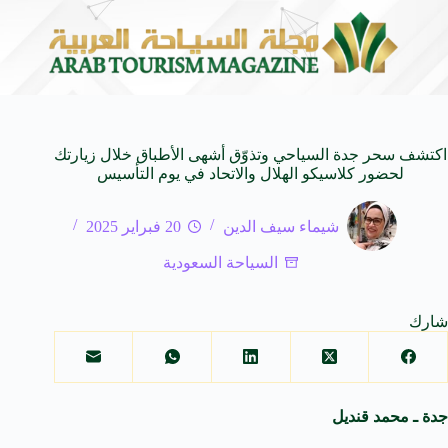
 العالمية
وزير الثقافة السعودي: استضافة المملكة لمنت
8 أغسطس 2026
اكتشف سحر جدة السياحي وتذوّق أشهى الأطباق خلال زيارتك
لحضور كلاسيكو الهلال والاتحاد في يوم التأسيس
شيماء سيف الدين
20 فبراير 2025
السياحة السعودية
شارك
جدة ـ محمد قنديل