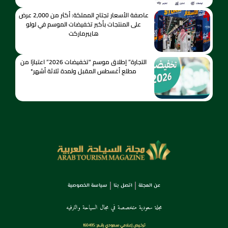
عاصفة الأسعار تجتاح المملكة: أكثر من 2,000 عرض
على المنتجات بأكبر تخفيضات الموسم في لولو
هايبرماركت
التجارة” إطلاق موسم “تخفيضات 2026” اعتبارًا من
مطلع أغسطس المقبل ولمدة ثلاثة أشهر*
عن المجلة
اتصل بنا
سياسة الخصوصية
مجلة سعودية متخصصة في مجال السياحة والترفيه
ترخـيص إعـلامي سـعودي رقــم: 160495