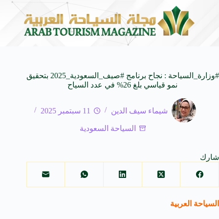
المنظمة العربية للسياحة تدعو لتخصيص خط هاتفي موحد 126 لتلقى بلاغات السائحين عند تعرضهم لأي مشاكل أثناء رحلاتهم السياحية بكافه الدول العربية
#وزارة_السياحة : نجاح برنامج #صيف_السعودية_2025 بتحقيق
نمو قياسي بلغ 26% في عدد السياح
شيماء سيف الدين
11 سبتمبر 2025
السياحة السعودية
شارك
السياحة العربية