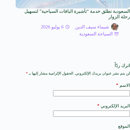
السعودية تطلق خدمة “تأشيرة الباقات السياحية” لتسهيل
رحلة الزوار
شيماء سيف الدين
6 يوليو 2026
السياحة السعودية
اترك ردّاً
لن يتم نشر عنوان بريدك الإلكتروني.
الحقول الإلزامية مشار إليها بـ
*
A
l
t
*
الاسم
e
r
n
a
*
البريد الإلكتروني
t
i
v
e
الموقع