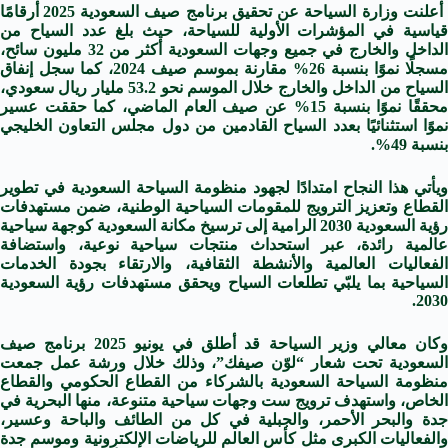
أعلنت وزارة السياحة عن تحقيق برنامج صيف السعودية 2025 أرقامًا
قياسية في المؤشرات الأولية للسياحة، حيث بلغ عدد السياح من
الداخل والخارج في جميع وجهات السعودية أكثر من 32 مليون سائح،
مسجلًا نموًا بنسبة 26% مقارنة بموسم صيف 2024، كما سجل إنفاق
السياح من الداخل والخارج خلال الموسم نحو 53.2 مليار ريال سعودي،
محققًا نموًا بنسبة 15% عن صيف العام الماضي، كما حققت عسير
نموًا استثنائيًا بعدد السياح القادمين من دول مجلس التعاون الخليجي
بنسبة 49%.
ويأتي هذا النجاح امتدادًا لجهود منظومة السياحة السعودية في تطوير
القطاع وتعزيز الترويج للمقومات السياحية الوطنية، ضمن مستهدفات
رؤية السعودية 2030 الرامية إلى ترسيخ مكانة السعودية كوجهة سياحية
عالمية رائدة، عبر استحداث منتجات سياحية نوعية، واستضافة
الفعاليات العالمية والأنشطة الثقافية، والارتقاء بجودة الخدمات
السياحية بما يلبّي تطلعات السياح ويحقق مستهدفات رؤية السعودية
2030.
وكان معالي وزير السياحة قد أطلق في يونيو 2025 برنامج صيف
السعودية تحت شعار “لوّن صيفك”، وذلك خلال ورشة عمل جمعت
منظومة السياحة السعودية بالشركاء من القطاع الحكومي والقطاع
الخاص، واستهدف ترويج ست وجهات سياحية متنوعة، منها البحرية في
جدة والبحر الأحمر، والجبلية في كل من الطائف والباحة وعسير،
والفعاليات الكبرى مثل كأس العالم للرياضات الإلكترونية وموسم جدة