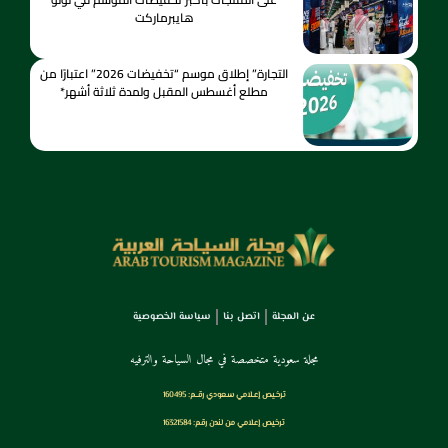
هايبرماركت
التجارة” إطلاق موسم “تخفيضات 2026” اعتبارًا من
مطلع أغسطس المقبل ولمدة ثلاثة أشهر*
عن المجلة
اتصل بنا
سياسة الخصوصية
مجلة سعودية متخصصة في مجال السياحة والترفيه
ترخـيص إعـلامي سـعودي رقــم: 160495
ترخيص إعلامي من لندن رقم: 16321584