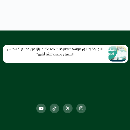
التجارة” إطلاق موسم “تخفيضات 2026” اعتبارًا من مطلع أغسطس
المقبل ولمدة ثلاثة أشهر*