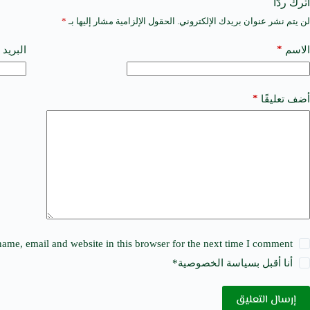
اترك ردّاً
لن يتم نشر عنوان بريدك الإلكتروني.
الحقول الإلزامية مشار إليها بـ
*
A
l
t
*
الاسم
البريد 
e
r
n
a
*
أضف تعليقًا
t
i
v
e
:
ame, email and website in this browser for the next time I comment.
أنا أقبل ب
سياسة الخصوصية
*
إرسال التعليق