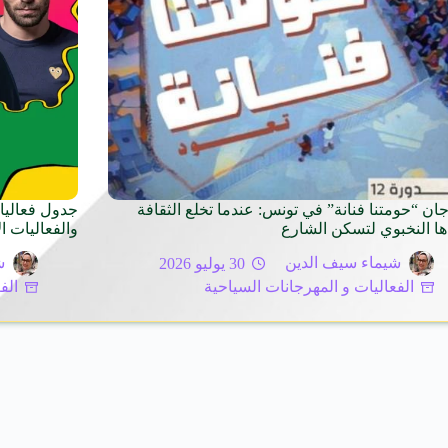
ان “حومتنا فنانة” في تونس: عندما تخلع الثقافة
جدول فعاليا
ها النخبوي لتسكن الشارع
والفعاليات 
شيماء سيف الدين
30 يوليو 2026
ش
الفعاليات و المهرجانات السياحية
الف