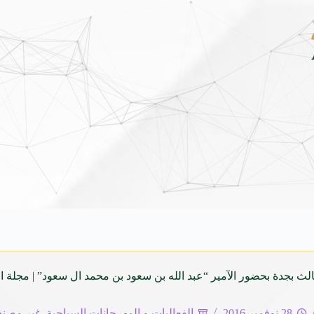
اي فينيو الجديدة كلياً في جدة بارك .. تصميم جريء وتقنيات ذكية تعيد تعريف فئة الـ V
ث بجدة بحضور الآمير “عبد الله بن سعود بن محمد ال سعود” | مجلة ال
28 نوفمبر 2016
الفعاليات و المهرجانات السياحية
,
غير مصن