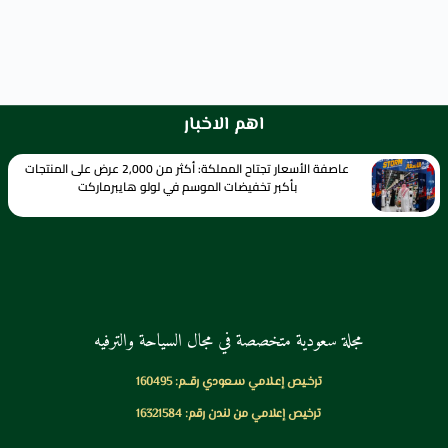
اهم الاخبار
عاصفة الأسعار تجتاح المملكة: أكثر من 2,000 عرض على المنتجات
بأكبر تخفيضات الموسم في لولو هايبرماركت
مجلة سعودية متخصصة في مجال السياحة والترفيه
ترخـيص إعـلامي سـعودي رقــم: 160495
ترخيص إعلامي من لندن رقم: 16321584