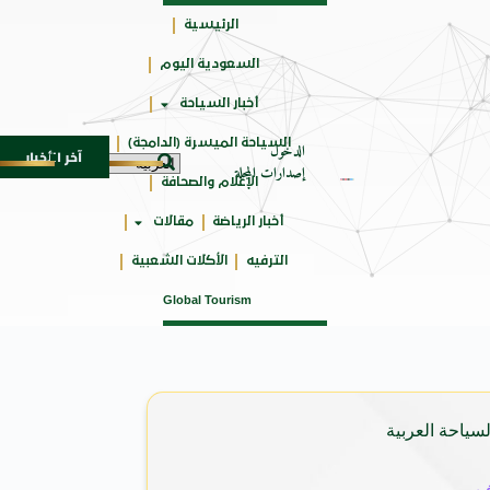
الرئيسية
السعودية اليوم
جائزتي
أخبار السياحة
أوسكار
السياحة الميسرة (الدامجة)
الدخول
آخر الأخبار
SU المدمجة
سوماتيرام.. تجربة فريدة تجمع بين البحر
7 أغسطس 2026
إصدارات المجلة
الإعلام والصحافة
أخبار الرياضة
مقالات
الترفيه
الأكلات الشعبية
Global Tourism
سياحة العربية
ف