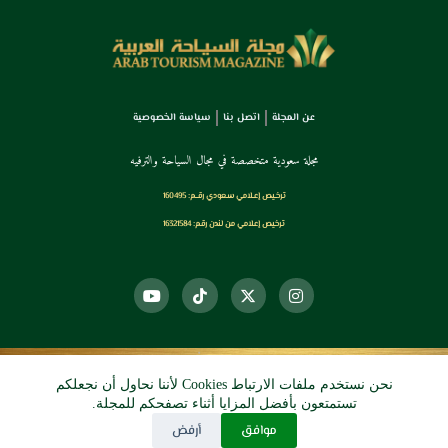
عن المجلة
اتصل بنا
سياسة الخصوصية
مجلة سعودية متخصصة في مجال السياحة والترفيه
ترخـيص إعـلامي سـعودي رقــم: 160495
ترخيص إعلامي من لندن رقم: 16321584
نحن نستخدم ملفات الارتباط Cookies لأننا نحاول أن نجعلكم
© 2026 دي آرو الرقمي
تستمتعون بأفضل المزايا أثناء تصفحكم للمجلة.
موافق
أرفض
جميع الحقوق محفوظة.