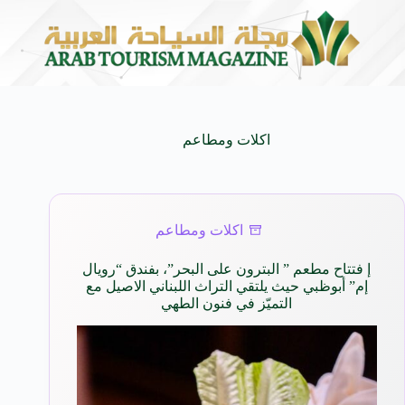
لنكهات البرازيلية
سوماتيرام.. تجربة فريدة تجمع بين البحر والط
6 أغسطس 2026
اكلات ومطاعم
اكلات ومطاعم
إ فتتاح مطعم ” البترون على البحر”، بفندق “رويال
إم” أبوظبي حيث يلتقي التراث اللبناني الاصيل مع
التميّز في فنون الطهي