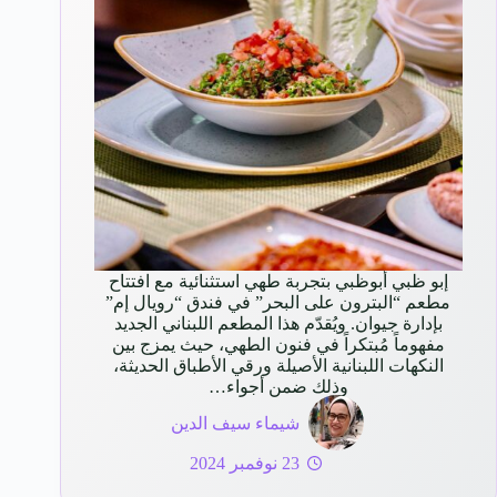
إبو ظبي أبوظبي بتجربة طهي استثنائية مع افتتاح
مطعم “البترون على البحر” في فندق “رويال إم”
بإدارة جيوان. ويُقدّم هذا المطعم اللبناني الجديد
مفهوماً مُبتكراً في فنون الطهي، حيث يمزج بين
النكهات اللبنانية الأصيلة ورقي الأطباق الحديثة،
وذلك ضمن أجواء…
شيماء سيف الدين
23 نوفمبر 2024