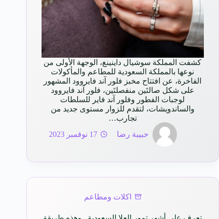
كشفت المملكة سوشيال داينينغ، الوجهة الأولى من
نوعها بالمملكة السعودية للمطاعم والمأكولات
الفاخرة، عن افتتاح مخبز فلور آند فايروود المشهور
على شكل صالتَين منفصلتَين، فلور آند فايروود
لوجبات الفطور وفلور آند فاير للسلطات
والساندويشات، لتقدم للزوار مستوى جديد من
تجارب…
حبيبة رضا
17 نوفمبر 2023
اكلات ومطاعم
تعرف على أشهر تمور العلا السعودية.. وهذه طريقة