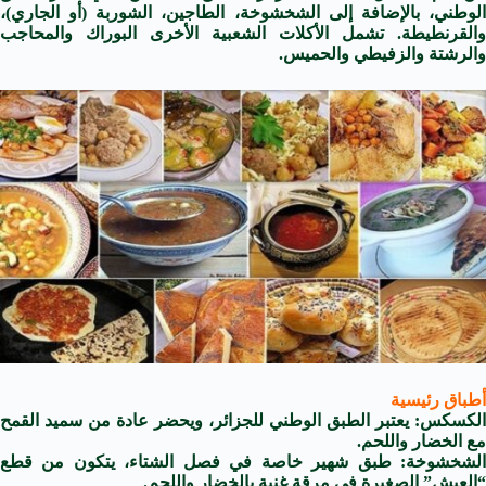
الوطني، بالإضافة إلى الشخشوخة، الطاجين، الشوربة (أو الجاري)،
والقرنطيطة. تشمل الأكلات الشعبية الأخرى البوراك والمحاجب
والرشتة والزفيطي والحميس.
أطباق رئيسية
الكسكس: يعتبر الطبق الوطني للجزائر، ويحضر عادة من سميد القمح
مع الخضار واللحم.
الشخشوخة: طبق شهير خاصة في فصل الشتاء، يتكون من قطع
“العيش” الصغيرة في مرقة غنية بالخضار واللحم.