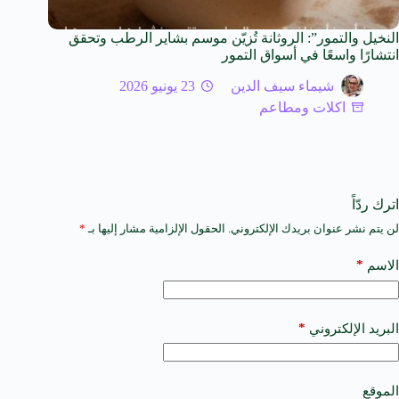
النخيل والتمور”: الروثانة تُزيّن موسم بشاير الرطب وتحقق
انتشارًا واسعًا في أسواق التمور
شيماء سيف الدين
23 يونيو 2026
اكلات ومطاعم
اترك ردّاً
لن يتم نشر عنوان بريدك الإلكتروني.
الحقول الإلزامية مشار إليها بـ
*
A
l
t
*
الاسم
e
r
n
a
*
البريد الإلكتروني
t
i
v
e
الموقع