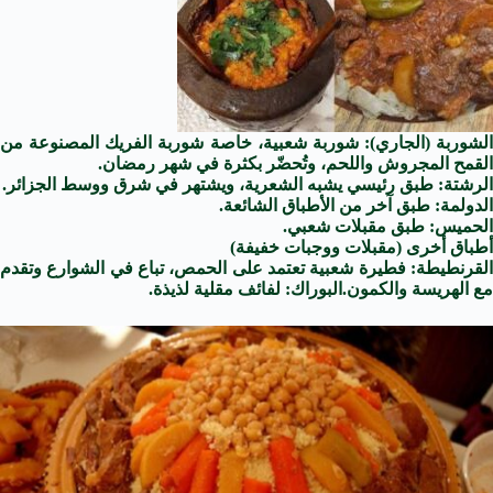
الشوربة (الجاري): شوربة شعبية، خاصة شوربة الفريك المصنوعة من
القمح المجروش واللحم، وتُحضّر بكثرة في شهر رمضان.
الرشتة: طبق رئيسي يشبه الشعرية، ويشتهر في شرق ووسط الجزائر.
الدولمة: طبق آخر من الأطباق الشائعة.
الحميس: طبق مقبلات شعبي.
أطباق أخرى (مقبلات ووجبات خفيفة)
القرنطيطة: فطيرة شعبية تعتمد على الحمص، تباع في الشوارع وتقدم
مع الهريسة والكمون.
البوراك: لفائف مقلية لذيذة.