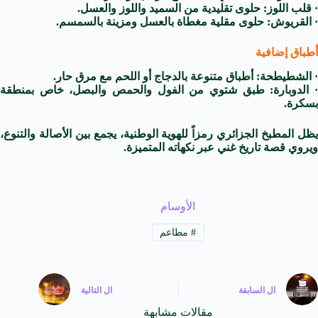
· قلب اللوز: حلوى تقليدية من السميد واللوز والعسل.
· القريوش: حلوى مقلية مغطاة بالعسل ومزينة بالسمسم.
أطباق إضافية
· الشطيطحة: أطباق متنوعة بالدجاج أو اللحم مع مرق حار.
· الدوبارة: طبق شتوي من الفول والحمص والبصل، خاص بمنطقة
بسكرة.
يظل المطبخ الجزائري رمزاً للهوية الوطنية، يجمع بين الأصالة والتنوع،
ويروي قصة تاريخ غني عبر نكهاته المتميزة.
الأوسام
#
مطاعم
ال
السابقة
ال
التالية
مقالات مشابهة