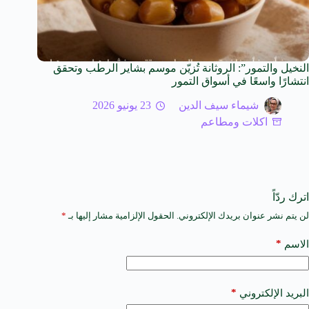
النخيل والتمور”: الروثانة تُزيّن موسم بشاير الرطب وتحقق
انتشارًا واسعًا في أسواق التمور
شيماء سيف الدين
23 يونيو 2026
اكلات ومطاعم
اترك ردّاً
لن يتم نشر عنوان بريدك الإلكتروني.
الحقول الإلزامية مشار إليها بـ
*
A
l
t
*
الاسم
e
r
n
a
*
البريد الإلكتروني
t