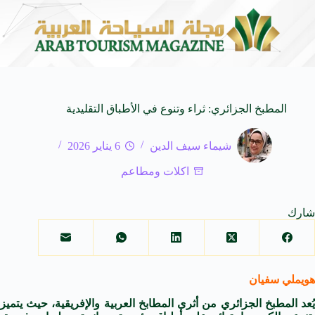
اة من النكهات البرازيلية
سوماتيرام.. تجربة فريدة تجمع بين ا
6 أغسطس 2026
المطبخ الجزائري: ثراء وتنوع في الأطباق التقليدية
شيماء سيف الدين
6 يناير 2026
اكلات ومطاعم
شارك
هويملي سفيان
يُعد المطبخ الجزائري من أثرى المطابخ العربية والإفريقية، حيث يتميز