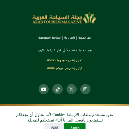
عن المجلة
اتصل بنا
سياسة الخصوصية
مجلة سعودية متخصصة في مجال السياحة والترفيه
ترخـيص إعـلامي سـعودي رقــم: 160495
ترخيص إعلامي من لندن رقم: 16321584
نحن نستخدم ملفات الارتباط Cookies لأننا نحاول أن نجعلكم
© 2026 دي آرو الرقمي
تستمتعون بأفضل المزايا أثناء تصفحكم للمجلة.
موافق
أرفض