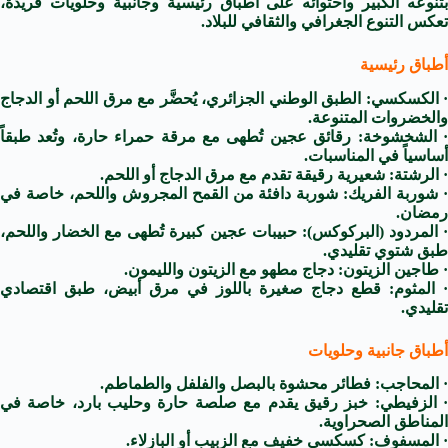
بتنوعه الكبير واحتوائه على أطباق رئيسية وجانبية وحلويات فريدة،
تعكس التنوع الجغرافي والثقافي للبلاد.
أطباق رئيسية
· الكسكسي: الطبق الوطني الجزائري، يُحضَّر مع مرق اللحم أو الدجاج
والخضروات المتنوعة.
· الشخشوخة: رقائق عجين تُطهى مع مرقة حمراء حارة، وتُعد طبقاً
أساسياً في المناسبات.
· الرشتة: شعيرية رقيقة تقدم مع مرق الدجاج أو اللحم.
· شوربة الفريك: شوربة دافئة من القمح المجروش واللحم، خاصة في
رمضان.
· المردود (البركوكس): حبيبات عجين كبيرة تُطهى مع الخضار واللحم،
طبق شتوي تقليدي.
· طاجين الزيتون: دجاج مطهو مع الزيتون والليمون.
· المثوم: قطع دجاج صغيرة باللوز في مرق أبيض، طبق اقتصادي
تقليدي.
أطباق جانبية وحلويات
· المحاجب: فطائر محشوة بالبصل والفلفل والطماطم.
· الزفيطي: خبز رقيق يقدم مع صلصة حارة وحليب بارد، خاصة في
المناطق الصحراوية.
· المسفوف: كسكسي خفيف مع الزبيب أو البازلاء.