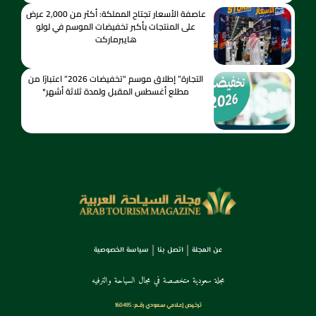
عاصفة الأسعار تجتاح المملكة: أكثر من 2,000 عرض
على المنتجات بأكبر تخفيضات الموسم في لولو
هايبرماركت
التجارة” إطلاق موسم “تخفيضات 2026” اعتبارًا من
مطلع أغسطس المقبل ولمدة ثلاثة أشهر*
عن المجلة
اتصل بنا
سياسة الخصوصية
مجلة سعودية متخصصة في مجال السياحة والترفيه
ترخـيص إعـلامي سـعودي رقــم: 160495