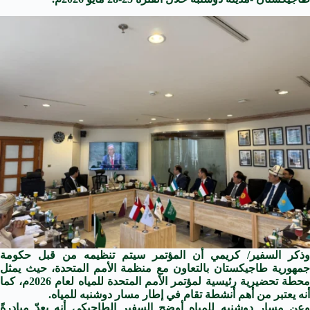
وذكر السفير/ كريمي أن المؤتمر سيتم تنظيمه من قبل حكومة
جمهورية طاجيكستان بالتعاون مع منظمة الأمم المتحدة، حيث يمثل
محطة تحضيرية رئيسية لمؤتمر الأمم المتحدة للمياه لعام 2026م، كما
أنه يعتبر من أهم أنشطة تقام في إطار مسار دوشنبه للمياه.
وعن مسار دوشنبه للمياه أوضح السفير الطاجيكي أنه يعدّ مبادرةً