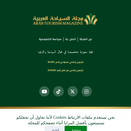
عن المجلة
اتصل بنا
سياسة الخصوصية
مجلة سعودية متخصصة في مجال السياحة والترفيه
ترخـيص إعـلامي سـعودي رقــم: 160495
ترخيص إعلامي من لندن رقم: 16321584
نحن نستخدم ملفات الارتباط Cookies لأننا نحاول أن نجعلكم
© 2026 دي آرو الرقمي
تستمتعون بأفضل المزايا أثناء تصفحكم للمجلة.
موافق
أرفض