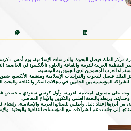
 مركز الملك فيصل للبحوث والدراسات الإسلامية، يوم أمس، «كرسي ال
المنظمة العربية للتربية والثقافة والعلوم (الألكسو) في العاصمة ال
سفراء العرب المعتمدين لدى الجمهورية التونسية.
كز الملك فيصل للبحوث والدراسات الإسلامية ومنظمة الألكسو، ضمن 
 16 جمادى الآخرة 1447هـ (7 ديسمبر 2025م)، تعزيزا للشراكة المؤسسية بين الجانبين في مجالات الفك
ن نوعه على مستوى المنظمة العربية، وأول كرسي سعودي متخصص في در
وحمايته، وربطه بالبحث العلمي والتكوين والإبداع المعاصر.
، من أبرزها إعداد دليل وأطلس للصنائع العربية والإسلامية، وإنشاء 
لصنائع، إلى جانب دعم الشراكات مع المؤسسات الثقافية والبحثية، وال