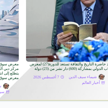
بغداد حاضرة التاريخ والثقافة تستعد للدورة(27) لمعرض
لدولي بمشاركة (600) دار نشر من (23) دولة
مركز دبي ال
يتطلع إلى ان
شيماء سيف الدين
7 أغسطس 2026
معرض سوق الس
أخبار العالم
ش
سيا