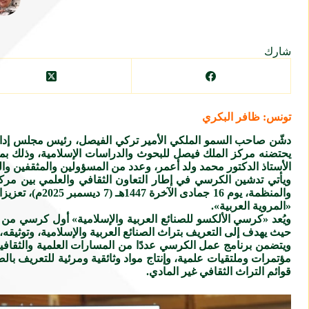
شارك
تونس: ظافر البكري
دشّن صاحب السمو الملكي الأمير تركي الفيصل، رئيس مجلس إدارة
يحتضنه مركز الملك فيصل للبحوث والدراسات الإسلامية، وذلك بمقر 
الأستاذ الدكتور محمد ولد أعمر، وعدد من المسؤولين والمثقفين وال
ويأتي تدشين الكرسي في إطار التعاون الثقافي والعلمي بين مر
والمنظمة، يوم
«المروية العربية».
ويُعد «كرسي الألكسو للصنائع العربية والإسلامية» أول كرسي م
حيث يهدف إلى التعريف بتراث الصنائع العربية والإسلامية، وتوثيقه، 
ويتضمن برنامج عمل الكرسي عددًا من المسارات العلمية والثقافية
مؤتمرات وملتقيات علمية، وإنتاج مواد وثائقية ومرئية للتعريف با
قوائم التراث الثقافي غير المادي.