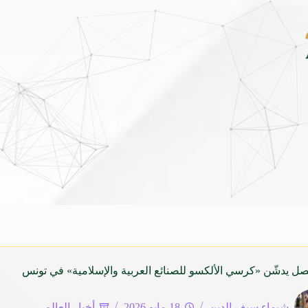
داي فينيو الجديدة كلياً في جدة بارك .. تصميم جريء وتقنيات ذكية تعيد تعريف فئة الـ V
يصل يدشّن «كرسي الألكسو للصنائع العربية والإسلامية» في تونس
شيماء سيف الدين
18 مايو 2026
أخبار العالم