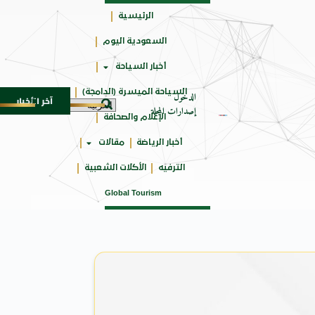
الرئيسية
السعودية اليوم
جائزتي
أخبار السياحة
أوسكار
السياحة الميسرة (الدامجة)
الدخول
آخر الأخبار
SU المدمجة
سوماتيرام.. تجربة فريدة تجمع بين البحر
7 أغسطس 2026
إصدارات المجلة
الإعلام والصحافة
أخبار الرياضة
مقالات
الترفيه
الأكلات الشعبية
Global Tourism