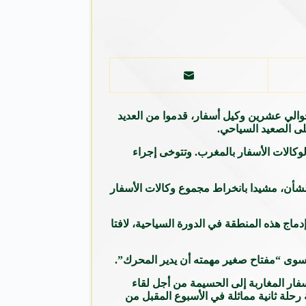
نعشون السياحيون “يكتشفون” أن إقليم الحسيمة يتوفر على أجمل شواطئ الشمال المغرب، حيث يعقد اليوم الأحد 9 يوليوز 2017 حوالي عشرين وكيل أسفار، قدموا من العديد
لى الصعيد السياحي.
 الجامعة الوطنية لوكالات الأسفار بالمغرب. وتتوخى إجراء
لشأن، مشيدا بانخراط مجموع وكالات الأسفار
لنهوض بقطاع السياحة بالحسيمة على المدى الطويل عبر بلورة برامج تمتد إلى غاية 2020، من خلال إدماج هذه المنطقة في الدورة السياحية، لافتا
ا سوى “مفتاح صغير مهمته أن يدير المحرك”.
سفار المغاربة إلى الحسيمة من أجل لقاء
رحلة ثانية مماثلة في الأسبوع المقبل من