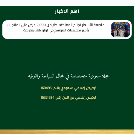
اهم الاخبار
عاصفة الأسعار تجتاح المملكة: أكثر من 2,000 عرض على المنتجات
بأكبر تخفيضات الموسم في لولو هايبرماركت
مجلة سعودية متخصصة في مجال السياحة والترفيه
ترخـيص إعـلامي سـعودي رقــم: 160495
ترخيص إعلامي من لندن رقم: 16321584