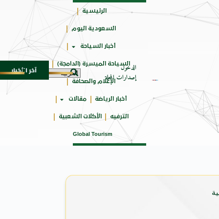
الرئيسية
السعودية اليوم
جائزتي
أخبار السياحة
أوسكار
السياحة الميسرة (الدامجة)
الدخول
آخر الأخبار
 في المتوسط
جوائز أثر تضيف فئة “أفضل حملة رياضية” في نسختها الأك
6 أغسطس 2026
إصدارات المجلة
الإعلام والصحافة
أخبار الرياضة
مقالات
الترفيه
الأكلات الشعبية
Global Tourism
ية