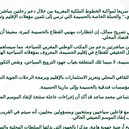
ريعا لمواكبة الخطوط الملكية المغربية من خلال دعم رحلتين مباشرتي
ي،” والحملة الخاصة بالحسيمة التي ترمي إلى تثمين مؤهلات الإقليم وت
صريح مماثل، إن انتظارات مهنيي القطاع بالحسيمة كبيرة، مضيفا أن الح
قتصاد المحلي.
تين مباشرتين بدعم من المكتب الوطني المغربي للسياحة، مما سيساهم
 الحقيقي للقطاع في إقليم الحسيمة، المعروف بمؤهلاته السياحية الهائ
سيمة، لا سيما تلك المتعلقة بغياب جهود الترويج السياحي، ونقص التكو
 الثقافي المحلي وتعزيز الاستثمارات بالإقليم وبرمجة الرحلات الجوية ا
 مؤسسات فندقية بالحسيمة وإلى مارينا الحسيمة.
لاجتماعي محمد ساجد قد أكد أن إجراءات عاجلة ستتخذ لإنقاذ الموسم ال
م مع فاعلين سياحيين ومنتخبين ومسؤولين محليين، أنه سيتم في القري
ف إنقاذ الموسم الصيفي الحالي.
ح أرضية جهوية هامة، مذكرا بالجهود التي بذلتها السلطات المحلية وا