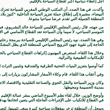
أجل إعطاء دينامية أكبر لقطاع السياحة بالإقليم.
وأكدت، في هذا الصدد، أن المكتب الوطني المغربي للسياحة تحرك س
البيضاء، مشيرة إلى إطلاق حملة تعزيز السياحة الداخلية “كنوز بلاد
المنطقة الجميلة التي تقدم عرضا سياحيا متنوعا.
من جهته، قال رئيس المجلس الإقليمي للسياحة خالد البشريوي، في ت
الموسم السياحي، لا سيما وأن السياحة تعد القطاع الأساسي في الا
وفي هذا الصدد، نوه رئيس المجلس الإقليمي للسياحة ببرمجة رحل
الحاجة إلى تقوية جهود الترويج السياحي للمنطقة الذي يظل المشكل
وخلال هذا اللقاء، استعرض المهنيون إكراهات القطاع السياحي بالح
للإمكانيات الطبيعية والتراثية.
كما أوصوا بتعزيز البنيات التحتية الطرقية والفندقية وتثمين التراث
وفي أعقاب هذا اللقاء، قام وكلاء الأسفار المشاركون بزيارات إلى
وكان وزير السياحة والنقل الجوي والصناعة التقليدية والاقتصاد ا
بمدينة الحسيمة ومحيطها.
وأوضح الوزير، خلال لقاء نظم الأسبوع الماضي بمقر عمالة الإقلي
في القطاع للانكباب على الإجراءات العاجلة التي يتعين اتخاذها بهد
وسجل أن المنطقة تزخر بمؤهلات سياحية كبيرة ينبغي تثمينها، لتصب