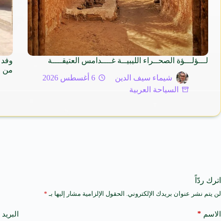
لـــؤلـــؤة الصحــراء الليبيــة غــــدامس العتيقــــة
وفد 
من م
شيماء سيف الدين
6 أغسطس 2026
السياحة العربية
اترك ردّاً
لن يتم نشر عنوان بريدك الإلكتروني.
الحقول الإلزامية مشار إليها بـ
*
A
l
t
*
الاسم
البريد 
e