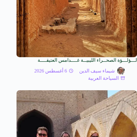
لـــؤلـــؤة الصحــراء الليبيــة غــــدامس العتيقــــة
شيماء سيف الدين
6 أغسطس 2026
السياحة العربية