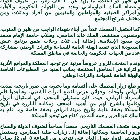
في شهر ذو القعدة، ما يزيد عن 11 ألف زائر، من ضيوف الدولة
وأعضاء السلك الدبلوماسي وعدد من الجهات الحكومية والأهلية
والمراكز الصيفية والمواطنين والمقيمين من أفراد وعائلات ومن
مختلف شرائح المجتمع.
كما استقبل المصمك عدداً من أبناء شهداء الواجب من ظهران الجنوب،
ومنسوبي مستشفى الملك خالد الجامعي، وطلاب جامعة الإمام محمد
بن سعود الإسلامية، إضافة إلى ثلاث رحلات ضمن برنامج عيش
السعودية الذي تنفذه الهيئة العامة للسياحة والتراث الوطني بمشاركة
عدد من الجهات الحكومية والخاصة في مناطق المملكة.
وقدم المتحف للزوار عروضاً مرئية عن توحيد المملكة والمواقع الأثرية
والتراثية في المناطق المختلفة، بجانب العديد من المطبوعات الخاصة
بالهيئة العامة للسياحة والتراث الوطني.
واطلع زوار المصمك على أقسامه وما يحتويه من صور تاريخية لمدينة
الرياض ولوحات وخزائن عرض لقطع التراث الشعبي، وشاهدوا فلم
استرداد الرياض، حيث كان مسئولي المتحف في استقبال الزوار
وقاموا بالشرح لهم عن أهمية المتحف ومكانته البارزة في تاريخ
المملكة بصفة عامة وتاريخ مدينة الرياض بصفة خاصة وما قام به
الملك عبدالعزيز رحمه الله من كفاح في توحيد المملكة.
ويعد متحف المصمك التاريخي مقصداً سياحياً لضيوف الدولة والسياح
وزوار العاصمة وسكانها إضافة إلى زيارات طلبة المدارس، ويستقبل
المتحف الزوار طوال العام على فترتين، من الساعة 8 إلى 12 صباحاً