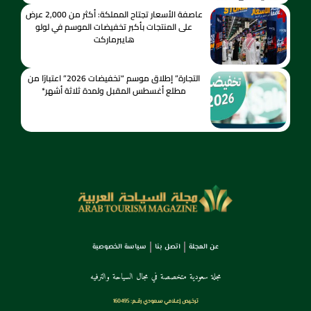
عاصفة الأسعار تجتاح المملكة: أكثر من 2,000 عرض
على المنتجات بأكبر تخفيضات الموسم في لولو
هايبرماركت
التجارة” إطلاق موسم “تخفيضات 2026” اعتبارًا من
مطلع أغسطس المقبل ولمدة ثلاثة أشهر*
عن المجلة
اتصل بنا
سياسة الخصوصية
مجلة سعودية متخصصة في مجال السياحة والترفيه
ترخـيص إعـلامي سـعودي رقــم: 160495