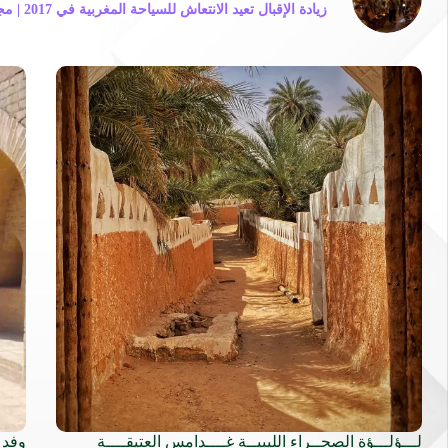
زيادة الإقبال تعيد الانتعاش للسياحة المغربية في 2017 | مجلة السياحة العربية
لـــؤلـــؤة الصحــراء الليبيــة غــــدامس العتيقــــة
وفد 