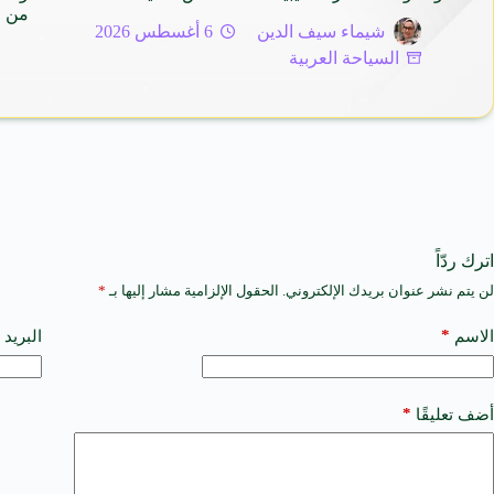
من م
شيماء سيف الدين
6 أغسطس 2026
السياحة العربية
اترك ردّاً
لن يتم نشر عنوان بريدك الإلكتروني.
الحقول الإلزامية مشار إليها بـ
*
A
l
t
*
الاسم
البريد 
e
r
n
a
*
أضف تعليقًا
t
i
v
e