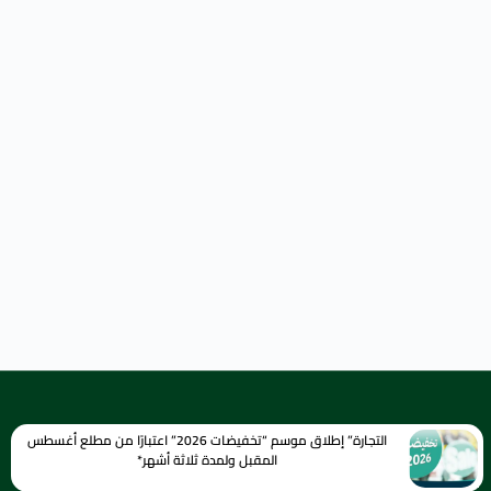
التجارة” إطلاق موسم “تخفيضات 2026” اعتبارًا من مطلع أغسطس
المقبل ولمدة ثلاثة أشهر*