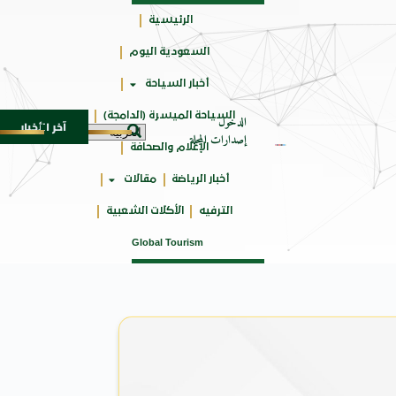
الرئيسية
السعودية اليوم
جائزتي
أخبار السياحة
أوسكار
السياحة الميسرة (الدامجة)
الدخول
آخر الأخبار
اة من النكهات البرازيلية
سوماتيرام.. تجربة فريدة تجمع بين ا
6 أغسطس 2026
إصدارات المجلة
الإعلام والصحافة
أخبار الرياضة
مقالات
الترفيه
الأكلات الشعبية
Global Tourism