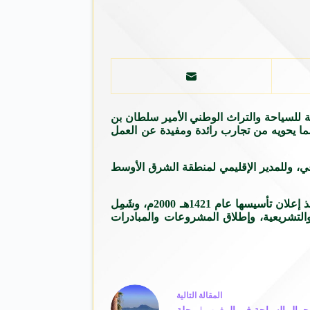
ة للسياحة والتراث الوطني الأمير سلطان بن
ما يحويه من تجارب رائدة ومفيدة عن العمل
ي، وللمدير الإقليمي لمنطقة الشرق الأوسط
يشار أن كتاب “الخيال الممكن”، يتضمن تجربة شخصية ومؤسسية عن مسيرة الهيئة العامة للسياحة والتراث الوطني بجميع مراحلها منذ إعلان تأسيسها عام 1421هـ 2000م، وشَمِل
والتشريعية، وإطلاق المشروعات والمبادرات
ال
مقالة
التالية