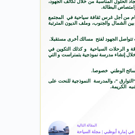
اد الحلول المناسبة من خلال تكاثف الجهود،
وامتصاص البطالة.
عام من أجل غرس ثقافة سياحية في المجتمع
ين الشمال والجنوب، وملف الديون المترتبة
ث تتواصل الجهود لفتح مسالك أخرى مستقبلا.
دقة و الرحلات السياحية و كذلك التكوين في
 خلال إنشاء مدرسة نموذجية بتمنراست و التي
السائح الوطني خصوصا.
التوارق “، والمدرسة النموذجية للنحت على
به الكريمة.
ال
مقالة
التالية
 في إمارة أبوظبي | مجلة السياحة