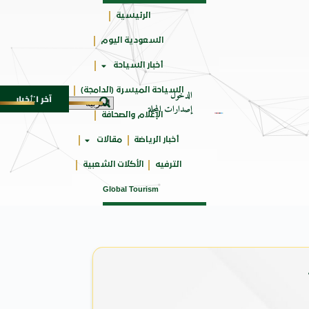
الرئيسية
السعودية اليوم
جائزتي
أخبار السياحة
أوسكار
السياحة الميسرة (الدامجة)
الدخول
آخر الأخبار
احتفاء القومي للترجمة باليو
5 أغسطس 2026
إصدارات المجلة
الإعلام والصحافة
أخبار الرياضة
مقالات
الترفيه
الأكلات الشعبية
Global Tourism