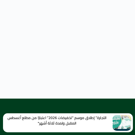
التجارة” إطلاق موسم “تخفيضات 2026” اعتبارًا من مطلع أغسطس
المقبل ولمدة ثلاثة أشهر*