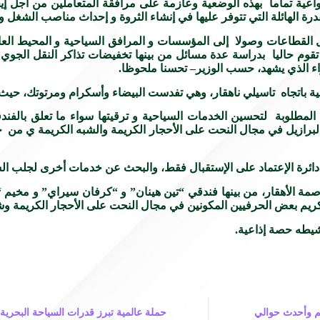
واعية تماما بهذه الوضعية وعازمة على مرافقة المتعاملين من أجل إيج
درة الهائلة التي تتوفر عليها في إنشاء الثروة و إحداث مناصب الشغل 
مل القطاعات وصولا إلى المؤسسات و المرافق السياحية و المحيط ال
وم حاليا بدراسة عدة مسائل من بينها تخفيضات تذاكر النقل الجوي ب
راء الذي يشهد، حسب الوزير– تحسنا ملحوظا.
حية باتجاه تاسيلي ناهقار، وهي تفدست البيضاء وأسكرام ومرتوتك، حي
 المطلوبة لتحسين الخدمات السياحية و ترقيتها سواء ما تعلق بالفن
 و البرازيل في مجال النحت على الأحجار الكريمة والشبه الكريمة ي من
من دائرة الإعتماد على الإستقبال فقط، والبحث عن خدمات أخرى لجلب 
ة الأهقار، من بينها فندقي “تين هينان” و “كرفان سيراي” و مخيم “
كريم بعض الحرفيين المكونين في مجال النحت على الأحجار الكريمة وش
نشيطه حصة إذاعية.
 رقم معاملات 115 مليار درهم وأحدث حوالي
حملة عالمية تبرز قدرات السياحة البحرية