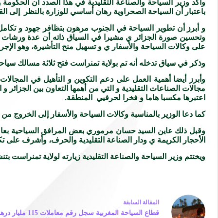
وأكد وزير السياحة والصناعة التقليدية في هذا الصدد أن الحكومة 
باعتبار أن السياحة الصحراوية رهان أساسي للوزارة بالنظر إلى الق
و أبرز أن تطوير السياحة في الجنوب مرهون بتظافر جهود و تكا
وتحسين صورة الجزائر ي مشيرا في السياق ذاته أن عدة ورشات تق
على وكالات السياحة والأسفار ي و تسهيل منح التأشيرة، وهو الإج
وذكر في سياق تدخله أنه تم بولاية تمنراست فتح ثلاثة مسالك سيا
وأبرز أيضا أهمية العمل على دعم التكوين و التأهيل في المجالات
مجالات الصناعات التقليدية و التي من أهمها التعاون بين الجزائر
اعتبرها مكسبا هاما و فخرا لحرفيي المنطقة.
كما دعا الوزير بالمناسبة وكالات السياحة والأسفار إلى الخروج 
وقبل ذلك عاين السيد حسان مرموري بعض المرافق السياحية بعاصم
الأحجار الكريمة ي ودار الصناعة التقليدية والحرف، وأشرف على ت
ويختتم وزير السياحة والصناعة التقليدية زيارته لولاية تمنراست بت
ال
مقالة
السابقة
قطاع السياحة المغربية سجل