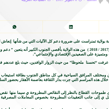
عة بولاية تمنراست على ضرورة دعم كل الآليات التي من شأنها إنعاش ا
وأوضح الوزير لدى إعطاءه إشارة انطلاق الموسم السياحي الجديد (2017 / 2018 ) من هذه الولاية بأقصى 
ومتميزة على الصعيدين الإقتصادي والإجتماعي”.
ه خلال هذه المراسم التي جرت بدار الثقافة بعاصمة الأهقار بحضور ا
توى طموحات القطاع بالنظر إلى النقائص المطروحة ي سيما منها نقص ه
لنقل ي إلى جانب التعقيدات المطروحة بخصوص المعاملات المصرفية ي