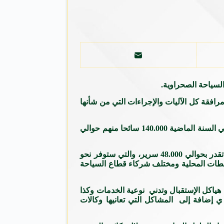
لسياحة الصحراوية.
الجنوب الكبير أنه يتعين ” دعم ومرافقة كل الآليات والإجراءات التي من شأنها
وأشار السيد مرموري في ذات السياق إلى أن السياحة الصحراوية عرفت “تحسنا ملحوظا” من حيث الزوار الوافدين، حيث بلغ عددهم في السنة الماضية 140.000 سائحا منهم حوالي
كما يسجل القطاع حوالي 424 مشروعا سياحيا جديدا تخص الفنادق ومختلف المرافق السياحية في كل مناطق الجنوب بطاقة استيعاب تقدر بحوالي 48.000 سرير، والتي ستوفر نحو
لسلطات المحلية ومختلف شركاء قطاع السياحة
ياكل الإستقبال وتدني نوعية الخدمات وكذا
 إضافة إلى المشاكل التي تعانيها وكالات