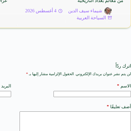
من معالم بغداد التاريخية
عراق
شيماء سيف الدين
4 أغسطس 2026
السياحة العربية
اترك ردّاً
لن يتم نشر عنوان بريدك الإلكتروني.
الحقول الإلزامية مشار إليها بـ
*
A
l
t
*
الاسم
البريد 
e
r
n
a
*
أضف تعليقًا
t
i
v
e