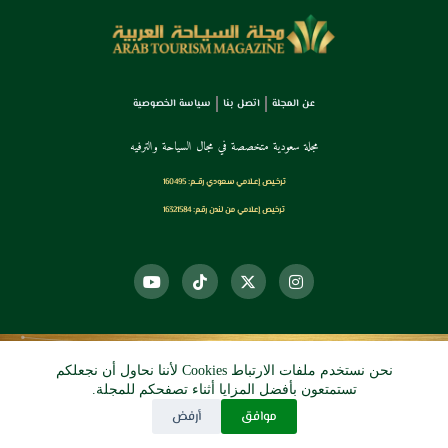
عن المجلة
اتصل بنا
سياسة الخصوصية
مجلة سعودية متخصصة في مجال السياحة والترفيه
ترخـيص إعـلامي سـعودي رقــم: 160495
ترخيص إعلامي من لندن رقم: 16321584
نحن نستخدم ملفات الارتباط Cookies لأننا نحاول أن نجعلكم
© 2026 دي آرو الرقمي
تستمتعون بأفضل المزايا أثناء تصفحكم للمجلة.
موافق
أرفض
جميع الحقوق محفوظة.