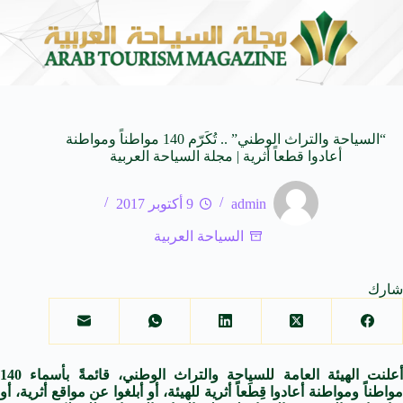
لى كيفنا.. في كل وجهة سحر خاص*
افتتاح اكبر صالة س
8 أغسطس 2026
“السياحة والتراث الوطني” .. تُكَرّم 140 مواطناً ومواطنة
أعادوا قطعاً أثرية | مجلة السياحة العربية
admin
9 أكتوبر 2017
السياحة العربية
شارك
أعلنت الهيئة العامة للسياحة والتراث الوطني، قائمةً بأسماء 140
مواطناً ومواطنة أعادوا قِطَعاً أثرية للهيئة، أو أبلغوا عن مواقع أثرية، أو