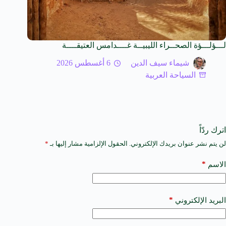
لـــؤلـــؤة الصحــراء الليبيــة غــــدامس العتيقــــة
شيماء سيف الدين
6 أغسطس 2026
السياحة العربية
اترك ردّاً
لن يتم نشر عنوان بريدك الإلكتروني.
الحقول الإلزامية مشار إليها بـ
*
A
l
t
*
الاسم
e
r
n
a
*
البريد الإلكتروني
t
i