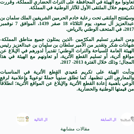
تعاونوا مع الهيئة في المحافظة على التراث الحضاري للمملكة، وقررت
تكريمهم خلال الملتقى الأول للآثار الوطنية في المملكة.
وسيُفتتح الملتقى تحت رعاية خادم الحرمين الشريفين الملك سلمان بن
عبدالعزيز آل سعود، يوم الثلاثاء 18 صفر 1439، الموافق 7 نوفمبر
2017، في المتحف الوطني بالرياض.
ومن المقرر تسليم المكرّمين -الذين يمثلون جميع مناطق المملكة-
شهادات شكر وتقدير من الأمير سلطان بن سلمان بن عبدالعزيز رئيس
الهيئة العامة للسياحة والتراث الوطني؛ تقديراً لدورهم في الإبلاغ عن
مواقع أثرية، أو تسليم القطع الأثرية، أو تعاونهم مع الهيئة في هذا
المجال؛ وذلك خلال الفترة 2013- 2017.
ودأبت الهيئة على تكريم مُعيدي القطع الأثرية في المناسبات
والمعارض التي تنظمها، كما تطلق سنوياً حملةً توعويةً وإعلامية لرفع
الوعي بأهمية إعادة القطع الأثرية والإبلاغ عن المواقع الأثرية؛ انطلاقاً
من قيمتها الوطنية والحضارية.
ال
السابقة
ال
التالية
مقالات مشابهة