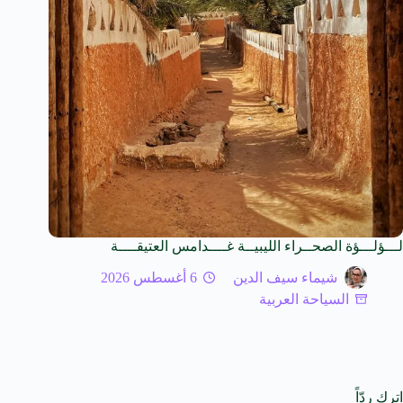
لـــؤلـــؤة الصحــراء الليبيــة غــــدامس العتيقــــة
شيماء سيف الدين
6 أغسطس 2026
السياحة العربية
اترك ردّاً