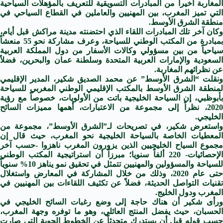
المغاربة أخيراً من المبادرات التسويقية للتعريف بالمؤهلات السياحية
التي تميز المغرب، بين المهنيين والعاملين في القطاع السياحي في
منطقة الشرق الأوسط.
وكان آخر تلك المبادرات اللقاء الذي احتضنته مدينة مراكش قبل أيام،
بمبادرة من المكتب الوطني للسياحة، وعرف مشاركة نحو 55 منعشاً
سياحياً من بين مسؤولي وكالات الأسفار من دول المملكة العربية
السعودية والإمارات العربية المتحدة وسلطنة عمان والبحرين، فضلاً
عن نظرائهم المغاربة.
ونقلت “الشرق الأوسط” عن محمد الصديق شكير، المدير الإقليمي
لمنطقة الشرق الأوسط بالمكتب الإقليمي الوطني المغربي للسياحة
بأبوظبي، إن السياحة الخليجية باتت من الأولويات، خصوصاً مع رؤية
2020، نظراً إلى مجموعة من الاعتبارات، أهمها مميزات السائح
الخليجي.
واستعرض شكير، في تصريحات لـ”الشرق الأوسط”، مجموعة من
المعطيات الخاصة بالسياحة الخليجية نحو المغرب، حيث قال إن
مجموع السياح الخليجيين الذين يزورون المغرب ناهزوا -حسب آخر
الإحصائيات- 220 ألفاً سنويا؛ مبرزاً أن استراتيجية المكتب الوطني
للسياحة والمسؤولين والمهنيين تتمثل في تحقيق نمو يناهز 10% سنوياً
حتى عام 2020، وذلك من خلال المشاركة في المعارض واستغلال
تقنيات التواصل الحديثة، فضلاً عن تكثيف اللقاءات بين المهنيين في
المغرب ودول الخليج.
ورأى شكير أن هناك حاجة إلى وضع رغبات السائح الخليجي في
الحسبان، حيث يفضل المنتج العائلي، وهو ما توفره وجهة المغرب،
حسب قوله قبل أن يستدرك متحدثاً عن الخطوط الجوية التي صارت