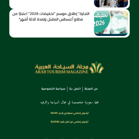
التجارة” إطلاق موسم “تخفيضات 2026” اعتبارًا من
مطلع أغسطس المقبل ولمدة ثلاثة أشهر*
عن المجلة
اتصل بنا
سياسة الخصوصية
مجلة سعودية متخصصة في مجال السياحة والترفيه
ترخـيص إعـلامي سـعودي رقــم: 160495
ترخيص إعلامي من لندن رقم: 16321584