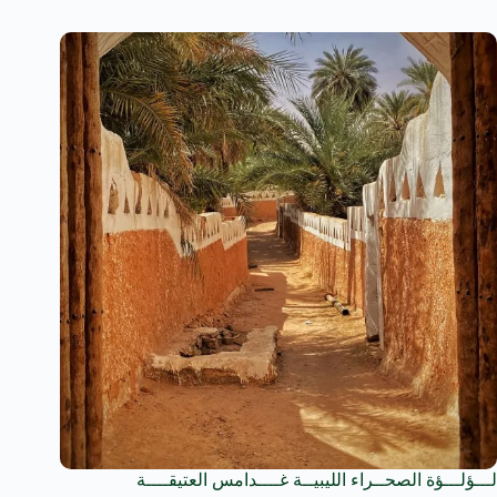
لـــؤلـــؤة الصحــراء الليبيــة غــــدامس العتيقــــة