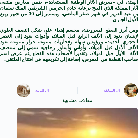
الهيئة، في «معرض الآثار الوطنية المستعادة»، ضمن معارض ملتقى
آثار المملكة الذي افتتح برعاية خادم الحرمين الشريفين الملك سلمان
بن عبد العزيز في شهر صفر الماضي، ويستمر إلى 30 من شهر ربيع
الأول الجاري.
ومن أبرز القطع المعروضة، مجسم إهداء على شكل النصف العلوي
لإنسان يعود إلى الألف الرابع قبل الميلاد، وأدوات تعود إلى العصر
الحجري الحديث، ورؤوس سهام وفخاريات متنوعة جرار متنوعة تعود
الألف الأول قبل الميلاد، وأواني وأساور زجاجية تنتمي إلى منتصف
الألف الأول قبل الميلاد. وتقديراً لأصحاب هذه القطع يتم عرض اسم
صاحب القطعة في المعرض، إضافة إلى تكريمهم في افتتاح الملتقى.
ال
السابقة
ال
التالية
مقالات مشابهة