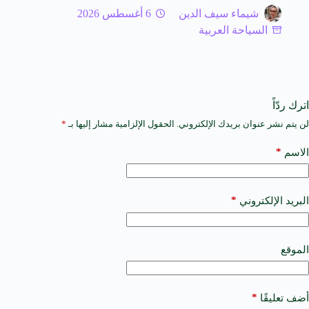
شيماء سيف الدين
6 أغسطس 2026
السياحة العربية
اترك ردّاً
لن يتم نشر عنوان بريدك الإلكتروني.
الحقول الإلزامية مشار إليها بـ
*
A
l
t
*
الاسم
e
r
n
a
*
البريد الإلكتروني
t
i
v
e
الموقع
:
*
أضف تعليقًا