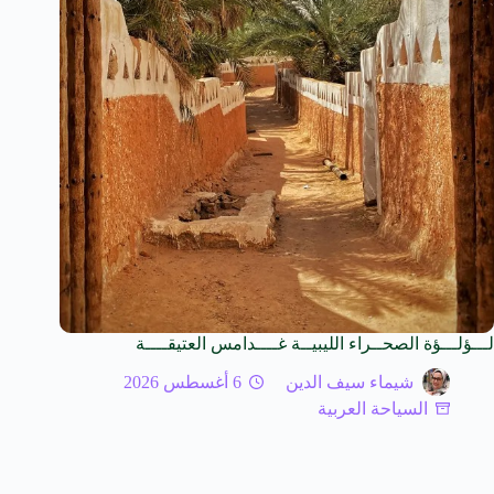
لـــؤلـــؤة الصحــراء الليبيــة غــــدامس العتيقــــة
شيماء سيف الدين
6 أغسطس 2026
السياحة العربية