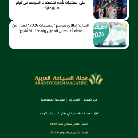
على المنتجات بأكبر تخفيضات الموسم في لولو
هايبرماركت
التجارة” إطلاق موسم “تخفيضات 2026” اعتبارًا من
مطلع أغسطس المقبل ولمدة ثلاثة أشهر*
عن المجلة
اتصل بنا
سياسة الخصوصية
مجلة سعودية متخصصة في مجال السياحة والترفيه
ترخـيص إعـلامي سـعودي رقــم: 160495
ترخيص إعلامي من لندن رقم: 16321584