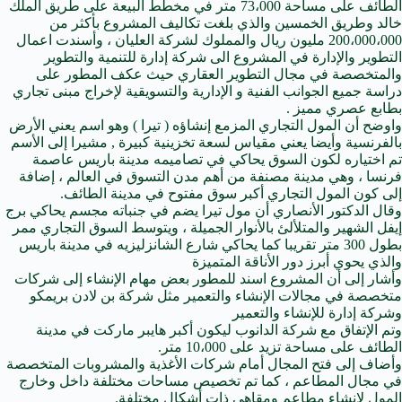
الطائف على مساحة 73،000 متر في مخطط البيعة على طريق الملك
خالد وطريق الخمسين والذي بلغت تكاليف المشروع بأكثر من
200،000،000 مليون ريال والمملوك لشركة العليان ، وأسندت اعمال
التطوير والإدارة في المشروع الى شركة إدارة للتنمية والتطوير
والمتخصصة في مجال التطوير العقاري حيث عكف المطور على
دراسة جميع الجوانب الفنية و الإدارية والتسويقية لإخراج مبنى تجاري
بطابع عصري مميز .
واوضح أن المول التجاري المزمع إنشاؤه ( تيرا ) وهو اسم يعني الأرض
بالفرنسية وأيضا يعني مقياس لسعة تخزينية كبيرة , مشيرا إلى الأسم
تم اختياره لكون السوق يحاكي في تصاميمه مدينة باريس عاصمة
فرنسا ، وهي مدينة مصنفة من أهم مدن التسوق في العالم ، إضافة
إلى كون المول التجاري أكبر سوق مفتوح في مدينة الطائف.
وقال الدكتور الأنصاري أن مول تيرا يضم في جنباته مجسم يحاكي برج
إيفل الشهير والمتلألئ بالأنوار الجميلة ، ويتوسط السوق التجاري ممر
بطول 300 متر تقريبا كما يحاكي شارع الشانزليزيه في مدينة باريس
والذي يحوي أبرز دور الأناقة المتميزة
وأشار إلى أن المشروع اسند للمطور بعض مهام الإنشاء إلى شركات
متخصصة في مجالات الإنشاء والتعمير مثل شركة بن لادن بريمكو
وشركة إدارة للإنشاء والتعمير
وتم الإتفاق مع شركة الدانوب ليكون أكبر هايبر ماركت في مدينة
الطائف على مساحة تزيد على 10،000 متر.
وأضاف إلى فتح المجال أمام شركات الأغذية والمشروبات المتخصصة
في مجال المطاعم ، كما تم تخصيص مساحات مختلفة داخل وخارج
المول لإنشاء مطاعم ومقاهي ذات أشكال مختلفة.