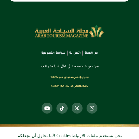
عن المجلة
اتصل بنا
سياسة الخصوصية
مجلة سعودية متخصصة في مجال السياحة والترفيه
ترخـيص إعـلامي سـعودي رقــم: 160495
ترخيص إعلامي من لندن رقم: 16321584
نحن نستخدم ملفات الارتباط Cookies لأننا نحاول أن نجعلكم