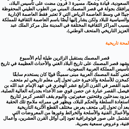
السعودية، قيادة وشعبًا، مسيرة 3 قرون مضت على تأسيس البلاد،
يرافقك بجولة في قصر المصمك المبني من الطوب الطيني المحفوظة
جيدًا في وسط العاصمة الرياض التي لا تعتبر فقط العاصمة الإدارية
والسياسية للبلاد ولكن يشار إليها أيضًا باسم العاصمة الثقافية للمملكة
بسبب المراكز الثقافية المختلفة في المدينة مثل مركز الملك عبد
العزيز التاريخي (المتحف الوطني).
لمحة تاريخية
قصر المصمك يستقبل الزائرين طيلة أيام الأسبوع
يشهد قصر المصمك على تاريخ البلاد الغني والأحداث العظيمة في تاريخ
تأسيس المملكة العربية السعودية.
تعني كلمة المصمك العربية مبنى سميكًا قويًا كان يستخدم سابقًا
كمخزن للأسلحة والذخيرة حتى تحول إلى معلم تاريخي ثم متحف.
شيد القصر في القرن الرابع عشر الهجري في عهد الإمام عبد الله بن
فيصل. القصر عبارة عن حصن قوي ضد الأعداء بجدرانه العالية الصلبة،
مزود بمدخلين وفتحتين صغيرتين. واليوم يقف القصر كرمز لتاريخ
استعادة السلطة والحكم للبلاد، ويظهر في ممراته ملامح تلك الحقبة
بعد أن تحول إلى متحف يعرض مختلف القطع الأثرية التاريخية
والأعمال الفنية والأسلحة والخرائط وغيرها من المعروضات التي
تشتمل على صور فوتوغرافية تعود إلى أوائل القرن العشرين، وأعمال
فنية، وعروض سمعية بصرية.