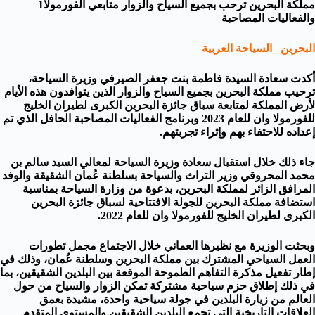
مملكة البحرين ترحب بجميع السياح والزوار متابعي الفورمولا1
والفعاليات المصاحبة
البحرين _السياحة العربية
أكدت سعادة السيدة فاطمة بنت جعفر الصيرفي وزيرة السياحة،
ترحيب مملكة البحرين بجميع السياح والزوار الذين يتوافدون هذه الأيام
لأرض المملكة لمتابعة ‎سباق جائزة البحرين الكبرى لطيران الخليج
للفورمولا وان للعام 2023 وبرنامج الفعاليات المصاحبة الحافل الذي تم
إعداده للاحتفاء بهم وإثراء تجربتهم.
جاء ذلك خلال استقبال سعادة وزيرة السياحة لمعالي السيد سالم بن
محمد المحروقي وزير التراث والسياحة بسلطنة عُمان الشقيقة والوفد
المرافق الزائر لمملكة البحرين، بدعوة من وزارة السياحة بمناسبة
استضافة مملكة البحرين للجولة الافتتاحية ‎لسباق جائزة البحرين
الكبرى لطيران الخليج للفورمولا وان للعام 2022.
وبحثت الوزيرة مع نظيرها العماني خلال الاجتماع مجمل تطورات
العمل السياحي المشترك بين مملكة البحرين وسلطنة عُمان، وذلك في
إطار تفعيل مذكرة التفاهم الطموحة الموقعة بين البلدين الشقيقين، بما
في ذلك إطلاق حزم سياحية مشتركة تمكن الزوار والسياح من حول
العالم من زيارة البلدين في جولة سياحية واحدة، مشيدة بعمق
العلاقات التاريخية التي تجمع البلدين الشقيقين والمستوى المتقدم