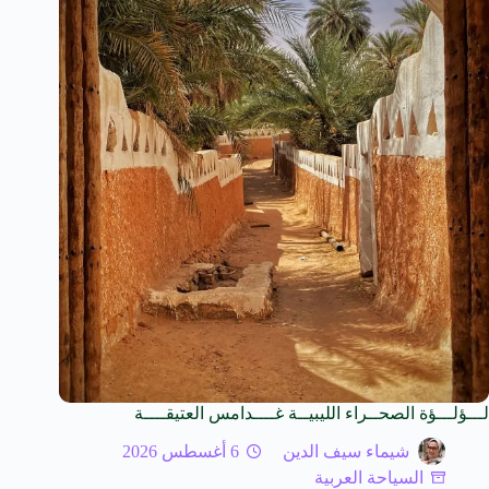
لـــؤلـــؤة الصحــراء الليبيــة غــــدامس العتيقــــة
شيماء سيف الدين
6 أغسطس 2026
السياحة العربية