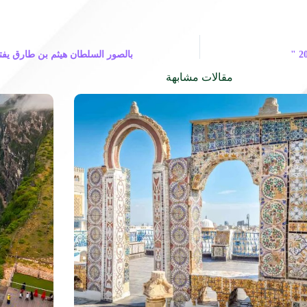
بالصور السلطان هيثم بن طارق يفتت
مقالات مشابهة