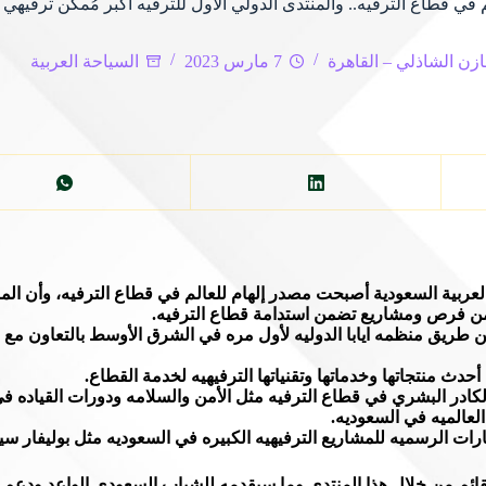
في قطاع الترفيه.. والمنتدى الدولي الأول للترفيه أكبر مُمكّن ترفيهي ع
زن الشاذلي – القاهرة
7 مارس 2023
السياحة العربية
 العربية السعودية أصبحت مصدر إلهام للعالم في قطاع الترفيه، وأن الم
ه من فرص ومشاريع تضمن استدامة قطاع الترفيه.
 الوليد البلطان ان المنتدى الدولي للترفيه انطلق عام ١٩١٨ عن طريق منظمه ايابا الدوليه لأول مره في الشرق ا
 منتجاتها وخدماتها وتقنياتها الترفيهيه لخدمة القطاع.
ادر البشري في قطاع الترفيه مثل الأمن والسلامه ودورات القياده في 
العالميه في السعوديه.
يارات الرسميه للمشاريع الترفيهيه الكبيره في السعوديه مثل بوليفار سيت
لقائم من خلال هذا المنتدى وما سيقدمه للشباب السعودي الواعد ودع