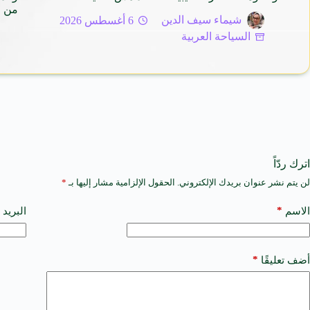
من م
شيماء سيف الدين
6 أغسطس 2026
السياحة العربية
اترك ردّاً
لن يتم نشر عنوان بريدك الإلكتروني.
الحقول الإلزامية مشار إليها بـ
*
A
l
t
*
الاسم
البريد 
e
r
n
a
*
أضف تعليقًا
t
i
v
e