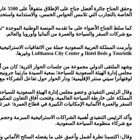
الخاصة بالتجارب التي تلامس الحواس الخمس، والاستدامة واستخدام 
كما سلط الجناح الأضواء على ما تقدمه المنصة الوطنية الموحدة 
مع شركات السفر والسياحة والعمرة من ألمانيا وأوروبا والعالم.
Touristik و Hotel Beds و Lufthansa City Center وغيرها.
وشهد الملتقى الدولي مجموعة من جلسات الحوار الثرية؛ كان من أهم
مجلس إدارة الهيئة السعودية للسياحة؛ بمعية السيدة مارتينا جرو
لوفتهانزا سيتي سنتر الإقليمية؛ ودار الحوار حول تفاعل الشركاء مع
وقال الرئيس التنفيذي وعضو مجلس إدارة الهيئة السعودية للسياح
المملكة على خارطة السياحة العالمية، وفتحت آفاق التعاون لتمك
السفر والعمرة الألمانية الإمكانيات الكبيرة في قطاع العمرة؛ عبر
وأكد الرئيس التنفيذي أهمية الشراكات الاستراتيجية المبرمة وحجم 
مع شركاء منظومة السياحة السعودية.
وقال: اكتسبنا نظرة أشمل وأعمق على ما يفضله السائح الألماني وال