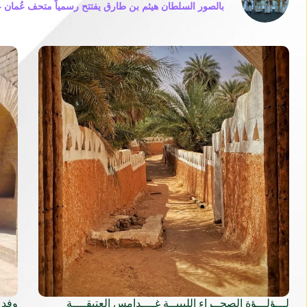
بالصور السلطان هيثم بن طارق يفتتح رسمياً متحف عُمان ع
لـــؤلـــؤة الصحــراء الليبيــة غــــدامس العتيقــــة
وفد 