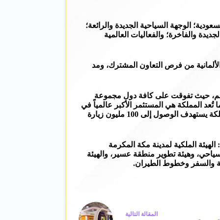
ودية؛ الوجهة السياحية الجديدة والرائعة؛
جديدة والفاخرة؛ والفعاليات العالمية
 الألمانية من فرص التعاون المشترك، ومد
ي الأسرع نمواً في العالم، حيث تفوقت على كافة دول مجموعة
لات نمو وصلت إلى 121% مقارنة بفترة ما قبل الجائحة العالمية، كما سجلت السعودية 93.5 مليون زيارة في العام 2022، كما تُعد المملكة هي المستثمر الأكبر عالمياً في
قطاع السياحة، حيث خصصت السعودية 550 مليار دولار لوجهات جديدة؛ تستقبل زوارها بحلول العام 2030؛ علماً أن القطاع السياحي بالمملكة يستهدف الوصول إلى 100 مليون زيارة
عرض برلين ITB BERLIN للمرة الأولى وبحجم استثنائي؛ بمعية أكثر من 45 شريكاً؛ منهم: الهيئة الملكية لمدينة مكة المكرمة
سياحي، وهيئة تطوير منطقة عسير، والهيئة
احة والسفر وخطوط الطيران.
ال
مقالة
التالية