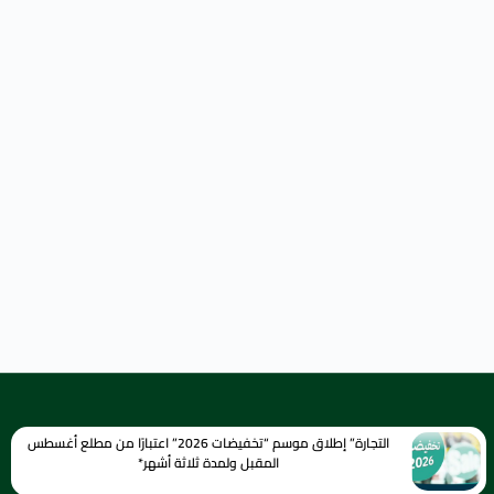
التجارة” إطلاق موسم “تخفيضات 2026” اعتبارًا من مطلع أغسطس
المقبل ولمدة ثلاثة أشهر*