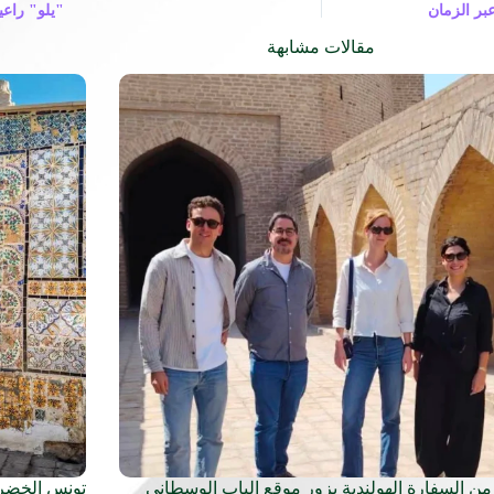
بر الزمان
"يلو" راعيا
مقالات مشابهة
من السفارة الهولندية يزور موقع الباب الوسطاني