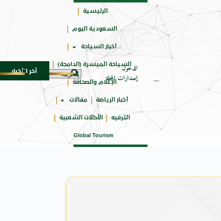
الرئيسية
السعودية اليوم
حائزة
أخبار السياحة
على
السياحة الميسرة (الدامجة)
الدخول
آخر الأخبار
وحاة من النكهات البرازيلية
سوماتيرام.. تجربة فريدة تجمع بين
6 أغسطس 2026
إصدارات المجلة
الإعلام والصحافة
أخبار الرياضة
مقالات
الترفيه
الأكلات الشعبية
Global Tourism