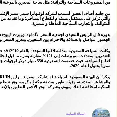
من المشروعات السياحية والتراثية؛ مثل ساحة البجيري بالدرعية التي استقبلت بالفعل 
من جانبه أضاف العضو المنتدب لشركة لوفتهانزا سيتي سنتر الإقليمي
والتي تركز على مستقبلٍ مستدامٍ للقطاع السياحي؛ وما تقدمه من الو
المتوالية، والتجارب السياحية المذهلة والمميزة.
بدوره قال الرئيس التنفيذي لجمعية السفر الألمانية نوربرت فيبيج:
الجسور التواصل والصداقة والاحترام بين الشعبين، وتعزيز السفر بين 
وكانت الس
سنوياً بحلول العام 2030.
والمشاعر المقدسة، وهيئة تطوير منطقة مكة المكرمة، وهيئة تطوير 
الملكية لمحافظة العلا، ونيوم، وشركة البحر الأحمر للتطوير، با
ال
مقالة
السابقة