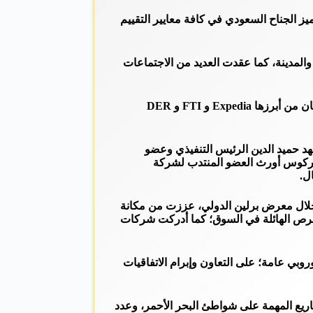
ل جناح بالشرق الأوسط؛ حيث تميز الجناح السعودي في كافة معايير التقييم
لمدينة، كما عقدت العديد من الاجتماعات
وأبرمت المملكة العربية السعودية جملة من الاتفاقيات الاستراتيجية الدولية المثمرة والجديدة؛ مع أسماء بارزة وعلامات تجارية مرموقة؛ كان من أبرزها Expedia و FTI و DER
هد حميد الدين الرئيس التنفيذي وعضو
 ماركوس أورث العضو المنتدب لشركة
ل.
 خلال معرض برلين الدولي، عززت من مكانة
لفرص الهائلة في السوق؛ كما أدركت شركات
وبي عامة؛ على التعاون وإبرام الاتفاقيات
شاريع المهمة على شواطئ البحر الأحمر، وعدد