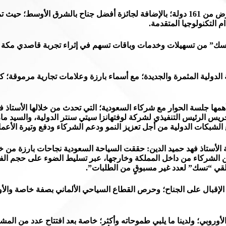
وحقق الجناح جائزة أفضل جناح على الإطلاق متفوقاً على 5500 عارض من 161 دولة؛ بالإضافة لجائزة أفض
التكنولوجيا المتقدمة.
“نسك” من تسهيلات وخدمات وباقات تسهم في إثراء تجربة قاصدي مكة وا
ها جلسة الحوار مع شركاء السعودية؛ التي تحدث من خلالها الأستاذ ف
نيجريس الرئيس التنفيذي لشركة لوفتهانزا سيتي سنتر الدولية، والسيد
 الشبكات الدولية من أجل تعزيز النمو ودعم الشركاء ودفع وتيرة الأعما
ة الأستاذ فهد حميد الدين: حققت السياحة السعودية نجاحات بارزة من
ين الشركاء من داخل المملكة وخارجها، عبر تسليط الضوء على حجم ا
 تلقي “نسك” لعدد غير مسبوقٍ من الطلبات”.
الإقبال على الجناح؛ وحرص القطاع السياحي الألماني بصفة خاصة والأور
أوروبي؛ ولدينا ما يلبي طموحاته وأكثر؛ خاصة بعد افتتاح عدد من الم