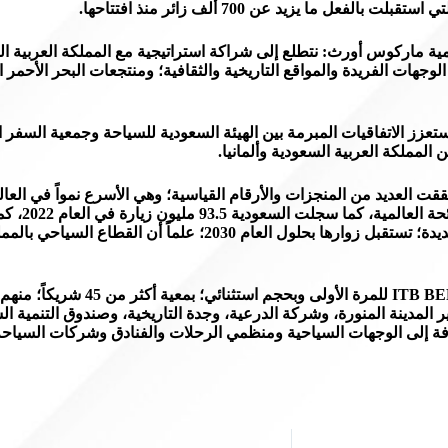
ما يزيد عن 700 ألف زائر منذ افتتاحها.
ة ماركوس أورث: نتطلع إلى شراكة استراتيجية مع المملكة العربية السع
جهات الفريدة والمواقع التاريخية والثقافية؛ ومنتجعات البحر الأحمر ال
 ستعزز الاتفاقيات المبرمة بين الهيئة السعودية للسياحة وجمعية السفر
المملكة العربية السعودية وألمانيا.
ياحة السعودية منذ انطلاقتها المتجددة بالعام 2019؛ قد حققت العديد من المنجزات والأرقام القياسية؛ وه
العشرين، بمعد
يذكر؛ أن الهيئة السعودية للسياحة قد شاركت بم
المدينة المنورة، وشركة الدرعية، وجدة التاريخية، وصندوق التنمية ال
لإضافة إلى الوجهات السياحية ومنظمي الرحلات والفنادق وشركات السي