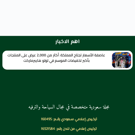
اهم الاخبار
عاصفة الأسعار تجتاح المملكة: أكثر من 2,000 عرض على المنتجات
بأكبر تخفيضات الموسم في لولو هايبرماركت
مجلة سعودية متخصصة في مجال السياحة والترفيه
ترخـيص إعـلامي سـعودي رقــم: 160495
ترخيص إعلامي من لندن رقم: 16321584