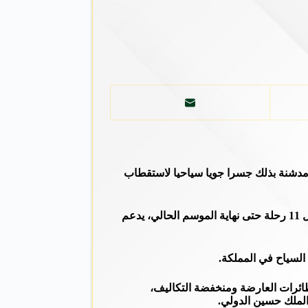
طائرة سياح عارضة ضمن كبرى الشركات الرومانية تقل 167 سائحا من رومانيا، مدشنة بذلك جسرا جويا سياحيا لاستقطاب
وقال رئيس مجلس إدارة هيئة تنشيط السياحة وزير السياحة والآثار مكرم القيسي، في تصريح صحفي، إن تدشين هذا الخط السياحي بمعدل 11 رحلة حتى نهاية الموسم الحالي، يدعم
 السياح في المملكة.
لطائرات العارضة ومنخفضة التكاليف،
الملك حسين الدولي.