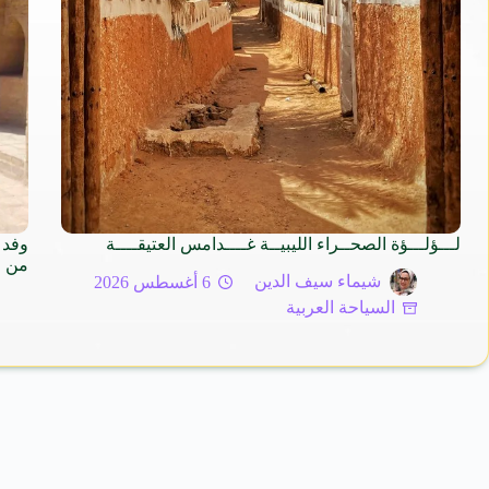
لـــؤلـــؤة الصحــراء الليبيــة غــــدامس العتيقــــة
وفد 
من م
شيماء سيف الدين
6 أغسطس 2026
السياحة العربية