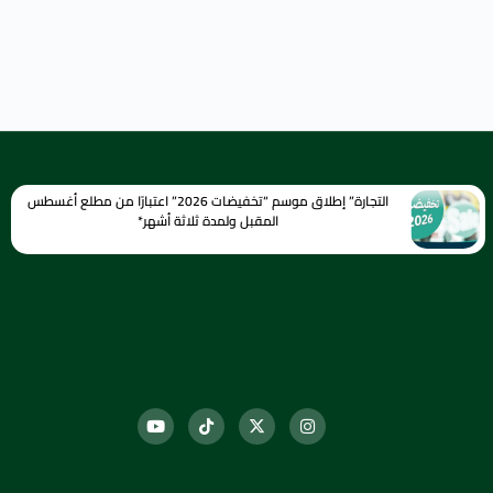
التجارة” إطلاق موسم “تخفيضات 2026” اعتبارًا من مطلع أغسطس
المقبل ولمدة ثلاثة أشهر*