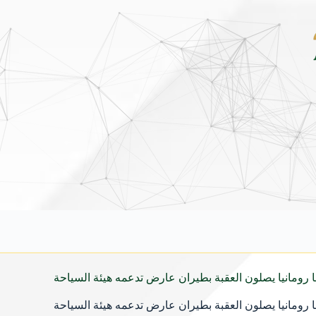
يونداي فينيو الجديدة كلياً في جدة بارك .. تصميم جريء وتقنيات ذكية تعيد تعريف فئة ال