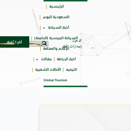
الرئيسية
السعودية اليوم
حائزة
أخبار السياحة
على
السياحة الميسرة (الدامجة)
الدخول
آخر الأخبار
ـ SUV المدمجة
سوماتيرام.. تجربة فريدة تجمع بين ال
7 أغسطس 2026
إصدارات المجلة
الإعلام والصحافة
أخبار الرياضة
مقالات
الترفيه
الأكلات الشعبية
Global Tourism