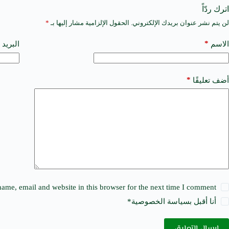
اترك ردّاً
لن يتم نشر عنوان بريدك الإلكتروني.
الحقول الإلزامية مشار إليها بـ
*
A
l
t
*
الاسم
البريد 
e
r
n
a
*
أضف تعليقًا
t
i
v
e
:
ame, email and website in this browser for the next time I comment.
أنا أقبل ب
سياسة الخصوصية
*
إرسال التعليق