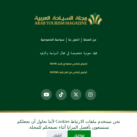
عن المجلة
اتصل بنا
سياسة الخصوصية
مجلة سعودية متخصصة في مجال السياحة والترفيه
ترخـيص إعـلامي سـعودي رقــم: 160495
ترخيص إعلامي من لندن رقم: 16321584
نحن نستخدم ملفات الارتباط Cookies لأننا نحاول أن نجعلكم
© 2026 دي آرو الرقمي
تستمتعون بأفضل المزايا أثناء تصفحكم للمجلة.
موافق
أرفض