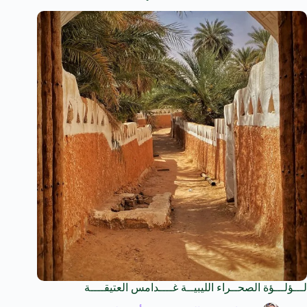
لـــؤلـــؤة الصحــراء الليبيــة غــــدامس العتيقــــة