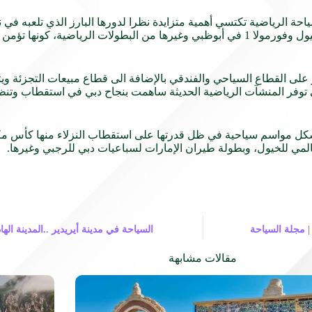
 الرياضية تكتسي أهمية متزايدة نظرا لدورها البارز الذي تلعبه في 
للمهرجانات الرياضية المحلية أو الدولية مثل كأس دبي العالمي للخيول وفورمولا 1 في أبوظبي وغيرها م
لى القطاع السياحي والفندقي بالإضافة الى قطاع مبيعات التجزئة ويت
لى توفر المنشآت الرياضية الحديثة ساهمت بنجاح دبي في استقطاب وتنظي
تشكل مواسم سياحية في ظل قدرتها على استقطاب النزلاء منها كأس مكل
لمي للخيول، وبطولة طيران الإمارات لسباعيات دبي للرجبي وغيرها.
ونس تعتزم رفع السياح الوافدين بنسبة 75% بحلول 2020 | مجلة السياحة
السياحة في مدينة أيريدير ..المدينة اله
مقالات مشابهة