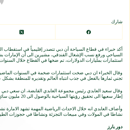
شارك
أكد خبراء في قطاع السياحة أن دبي تتصدر إقليمياً في استقطاب ا
السياحي ورفع نسب الإشغال الفندقي، مشيرين الى أن الإمارات ب
استثمارات بمليارات الدولارات، تم ضخها في القطاع خلال السنوات 
وقال الخبراء ان دبي ضخت استثمارات ضخمة في السنوات الماضية ل
تجني ثمارها بالفعل في جذب انتباه العالم وتقديره للمنطقة بشك
وقال سعيد العابدي رئيس مجموعة العابدي القابضة، ان سعي دبي الى 
إطار سعيها الى تحقيق رؤيتها السياحية بالوصول الى 20 مليون سائح بحلول 2020 وان السياحة الرياضية تلعب دورا مهما في تحقيق هذه الرؤية.
وأضاف العابدي انه خلال الاحداث الرياضية المهمة تشهد الامارة نش
نشاطا في المولات وفي مبيعات التجزئة ونشاطا في حجوزات الطير
دور بارز