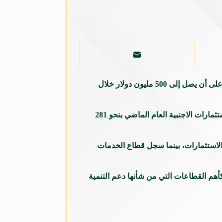
توقعت مجموعة “اكسفورد للأعمال” ارتفاع الاستثمار الأجنبي المباشر في القطاع السياحي إلى نحو 300 مليون دولار بنهاية العام الجاري، على أن يصل إلى 500 مليون دولار خلال
وبحسب “اكسفورد للاعمال” المتخصصة في الأبحاث والاستشارات العالمية، فإن الاستثمار القطاع السياحي استحوذ على نحو 75٪ من الاستثمارات الاجنبية العام الماضي بنحو 281
نية، اليوم، فإن قطاع الصناعات التحويلية واللوجيستية استحوذ على نحو 14.3% من مجموع الاستثمارات، بينما سجل قطاع الخدمات
أهم القطاعات التي من شأنها دعم التنمية