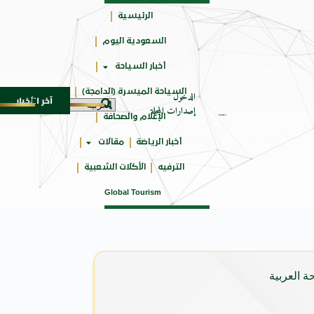
الرئيسية
السعودية اليوم
حائزة
أخبار السياحة
على
السياحة الميسرة (الدامجة)
الدخول
آخر الأخبار
ياحي في المتوسط
جوائز أثر تضيف فئة “أفضل حملة رياضية” في نسخته
6 أغسطس 2026
إصدارات المجلة
الإعلام والصحافة
أخبار الرياضة
مقالات
الترفيه
الأكلات الشعبية
Global Tourism