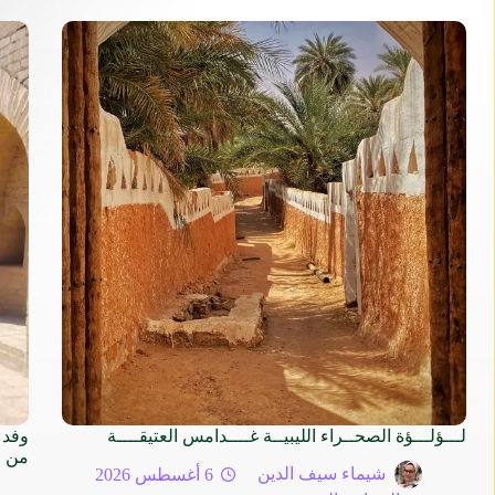
لـــؤلـــؤة الصحــراء الليبيــة غــــدامس العتيقــــة
وفد 
من م
شيماء سيف الدين
6 أغسطس 2026