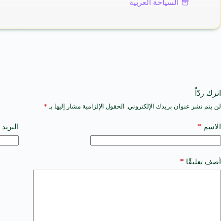
السياحة العربية
اترك ردّاً
لن يتم نشر عنوان بريدك الإلكتروني.
الحقول الإلزامية مشار إليها بـ
*
A
l
t
*
الاسم
البريد 
e
r
n
a
*
أضف تعليقًا
t
i
v
e
: