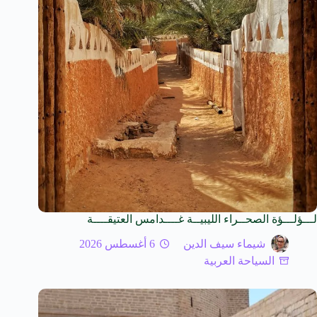
لـــؤلـــؤة الصحــراء الليبيــة غــــدامس العتيقــــة
شيماء سيف الدين
6 أغسطس 2026
السياحة العربية