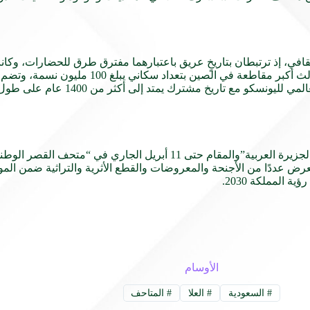
ثقافي، إذ ترتبطان بتاريخٍ عريق باعتبارهما مفترق طرق للحضارات، وكان
الحضارة الصينية، وتُعد كل من العُلا وخنان م
لجزيرة العربية”
والمقام حتى 11 أبريل الجاري في “متحف القص
 أكثر من 250 ألف زائر، ويحوي المعرض عددًا من الأجنحة والمعروضات والقطع الأثرية والتراثي
 المملكة 2030.
الأوسام
#
السعودية
#
العلا
#
المتاحف