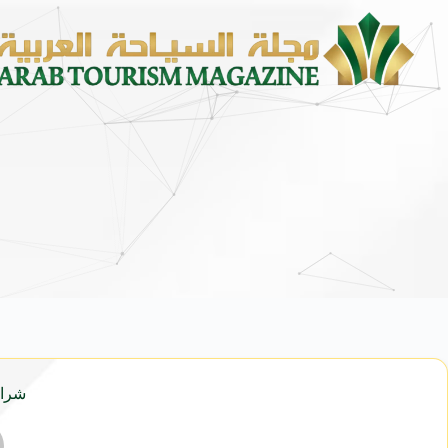
محمد يوسف ناغي للسيارات تطل
شراكة