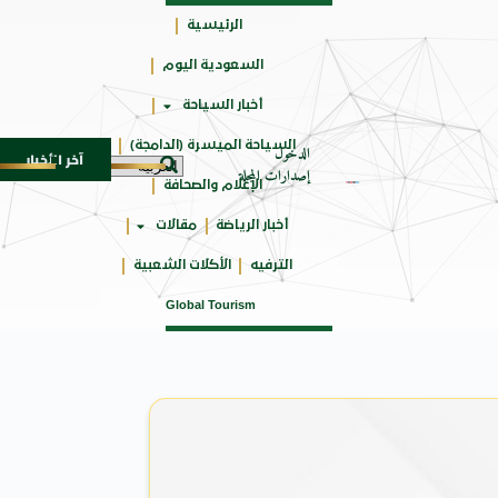
الرئيسية
السعودية اليوم
حائزة
أخبار السياحة
على
السياحة الميسرة (الدامجة)
الدخول
آخر الأخبار
 الـ SUV المدمجة
سوماتيرام.. تجربة فريدة تجمع بي
7 أغسطس 2026
إصدارات المجلة
الإعلام والصحافة
أخبار الرياضة
مقالات
الترفيه
الأكلات الشعبية
Global Tourism