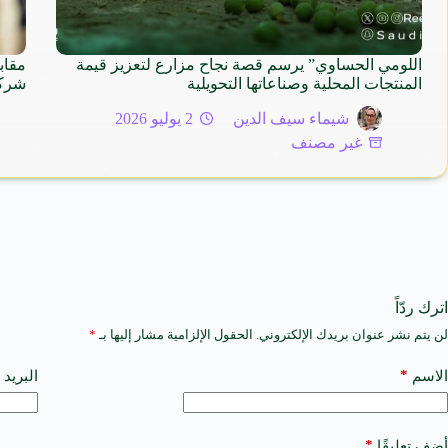
اللومي الحساوي” يرسم قصة نجاح مزارع لتعزيز قيمة
مقاب
المنتجات المحلية وصناعاتها التحويلية
شركة
شيماء سيف الدين
2 يوليو 2026
غير مصنف
اترك ردّاً
لن يتم نشر عنوان بريدك الإلكتروني.
الحقول الإلزامية مشار إليها بـ
*
A
l
t
*
الاسم
البريد 
e
r
n
a
*
أضف تعليقًا