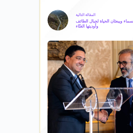
ال
مقالة
التالية
ماء ويبعثان الحياة لجبال الطائف
وأوديتها الغنّاء