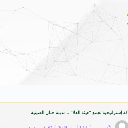
ق هيونداي فينيو الجديدة كلياً في جدة بارك .. تصميم جريء وتقنيات ذكية تعيد تعريف فئة
 إستراتيجية تجمع “هيئة العلا” بـ مدينة خنان الصينية
الآء موسى
2 أبريل 2024
غير مصنف