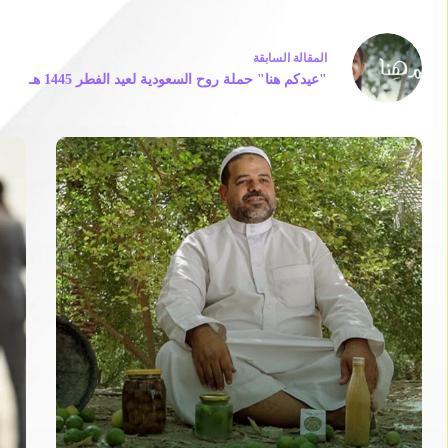
ال
مقالة
السابقة
"عيدكم هنا" حملة روح السعودية لعيد الفطر 1445 هـ