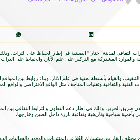
راث الثقافي لمدينة “خنان” الصينية في إطار الحفاظ على
التراث
، وذلك
 والموارد المشتركة مع التركيز على علم الآثار، والحفاظ على التراث ا
قيب، والقيام بأنشطة بحثية في علم الآثار، وبناء روابط بين المواقع التر
 الفنية والثقافية وتقنيات المتاحف مثل الواقع الافتراضي والواقع الم
مدن طريق الحرير، وذلك في إطار دعم التعاون والترابط الثقافي بين ال
ى بأهمية سياحية وتاريخية وثقافية بارزة داخل الصين وخارجها.
لى 58 مدينة من الأعضاء المؤسّسين له في 26 دولة من مختلف القارات؛ ستشارك العُلا في المنتديات والوف