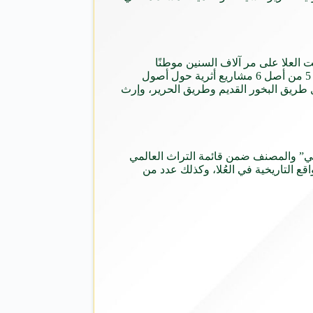
ت العلا على مر آلاف السنين موطنًا
للحضارات المتعاقبة منذ أكثر من 200 ألف عام، وتُعد مدينة خنان ثالث أكبر مقاطعة في الصين بتعداد سكاني يبلغ 100 مليون نسمة، وتضم 5 من أصل 6 مشاريع أثرية حول أصول
وطنًا لمواقع التراث العالمي لليونسكو مع تاريخ مشترك يمتد إلى أكثر من 1400 عام على طول طريق البخور القديم وطريق الحرير، وإرث
ر الوطني” والمصنف ضمن قائمة التراث العالمي
ة ضمن المواقع التاريخية في العُلا، وكذلك عدد من