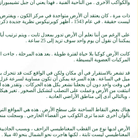
والكواكب الأخرى . من الناحية الفنية ، فهذا يعني أن جبل تشيمبورازو هو الذي يصل إلى 20،564 قدم فقط فوق مستوى سطح 
ذات مرة ، كان يعتقد أن الأرض متواجدة في مركز الكون ، ويفترض
ليست حقيقة . في عام 1543 ، أظهر كوبرنيكوس نظرية جديدة ذكرت أن الشمس ، وليس الأرض ، هي مركز نظامنا الشمسي .
يمكننا أن نقول أن يوم واحد سوف تزيد إلى 25 ساعة .
كانت الأرض كوكبا بلا حياة لفترة طويلة . بعد هذه المرحلة ، جاءت ا
المركبات العضوية البسيطة .
ميل في الساعة . هذه السرعة يمكن أن تكون مساوية لسرعة غزل كر
انبثقت من الأرض وعملت على التصلب لتشكيل الصخور . تغير هيك
، وبالتالي أدى إلى مناطق الأراضي العادية .
هناك بعض النقاط الساخنة على سطح الأرض . هذه هي المواقع التي
بألوان أخرى عندما ترى الكوكب من الفضاء الخارجي . وسجلت منطقة العزيزية
الأرض لديها نوع من القطب المغناطيسي الزاحف ، وبسبب الجاذبية ال
المغناطيسي ليست ثابتة ، لكنها هاجرت نحو الشمال بنحو 40 ميلا . وهكذا ، فإن الأرض هي مغناطيس ضخم وجود الشمال والقطب الجنوبية .