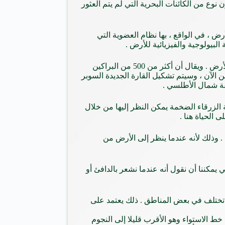
والعديد من العلماء بأنهم اكتشفوا أسرارا خفية حول الحيوانات البحرية في أعماق البحار ، وأن هناك ما يقرب من 25 مليون نوع من الكائنات البحرية التي لم يتم العثور
رض ، في الواقع ، بها نظام العضوية التي
البيولوجية والفيزيائية للأرض .
واحدة حقيقة مذهلة حول كوكبنا هو أنه يحتوي على العديد من البراكين في أعماق أسفل القشرة ، والتي تنفجر وفقا للحركات على سطح الأرض . ويقال أن أكثر من 500 من البراكين
دت ما يقرب من 78٪ تحت السطح وتتكون من التربة البركانية . ويرى العلماء أن 25 مليون سنة من الآن ، وسيتم تشكيل القارة الجديدة السوبر
طقة شمال الأطلسي .
أزرق . وبما أنها تتكون من 71٪ من المياه ، فقد يبدو أن الكتلة الزرقاء الضخمة يمكن النظر إليها من خلال
 وذلك لأنه عندما ينظر إلى الأرض من
لأرض . وبالتالي يمكننا أن نقول أنه عندما نشعر بالدافئ أو
ا تختلف في بعض المناطق . ذلك يعتمد على
 الاستواء وهو الأقرب قليلا إلى النجوم