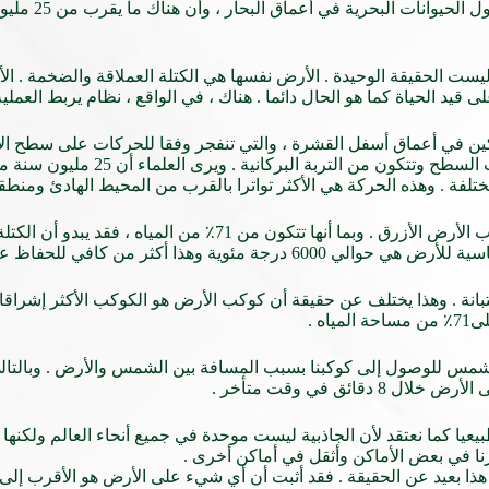
وقد وجد الباحثون 
 ليست الحقيقة الوحيدة . الأرض نفسها هي الكتلة العملاقة والضخمة . الأ
قيد الحياة كما هو الحال دائما . هناك ، في الواقع ، نظام يربط العملية 
هناك في جميع أنحاء العالم . من هذا ، وج
مختلفة . وهذه الحركة هي الأكثر تواترا بالقرب من المحيط الهادئ ومن
هناك العديد من الصور التي يمكن أن نراها تساعد على استنتاج كوكب الأرض ال
أكثر من كافي للحفاظ على الحياة هنا .
نة . وهذا يختلف عن حقيقة أن كوكب الأرض هو الكوكب الأكثر إشراقا .
ه .
امر يستغرق حوالي 8 دقائق و 20 ثانية لأشعة الشمس للوصول إلى كوكبنا بسبب المسافة بين الشمس وا
ق في وقت متأخر .
يعيا كما نعتقد لأن الجاذبية ليست موحدة في جميع أنحاء العالم ولكنه
نا في بعض الأماكن وأثقل في أماكن أخرى .
 بعيد عن الحقيقة . فقد أثبت أن أي شيء على الأرض هو الأقرب إلى خط