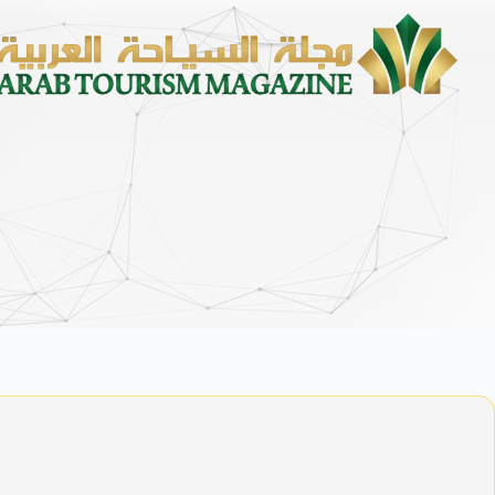
زايتشيكوف يست