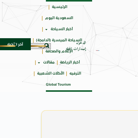
الرئيسية
السعودية اليوم
جائزتي
أخبار السياحة
أوسكار
السياحة الميسرة (الدامجة)
الدخول
آخر الأخبار
عربية
برعاية أمير الباحة وتشريف السديس .. “بر بني حسن” 
7 أغسطس 2026
إصدارات المجلة
الإعلام والصحافة
أخبار الرياضة
مقالات
الترفيه
الأكلات الشعبية
Global Tourism