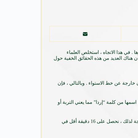
. في هذا الاتجاه ، استخلص العلماء
ن هناك العديد من هذه الحقائق الخفية حول
خارجة عن خط الاستواء . وبالتالي ، فإن
أن المياه على سطح الأرض تمثل نحو 71٪ من المياه ، وحصلت على اسمها من كلمة “إردا” مما يعني التربة أو
نقول أن لدينا 24 ساعة في اليوم ولكن هذا ليس صحيحا علميا ، بينما لدينا بالضبط نحو 23 ساعة و 56 دقيقة و 4 ثوان في اليوم الواحد . ونتيجة لذلك ، نحصل على 16 دقيقة أقل في