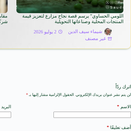
اللومي الحساوي” يرسم قصة نجاح مزارع لتعزيز قيمة
مقاب
المنتجات المحلية وصناعاتها التحويلية
شركة
شيماء سيف الدين
2 يوليو 2026
غير مصنف
اترك ردّاً
لن يتم نشر عنوان بريدك الإلكتروني.
الحقول الإلزامية مشار إليها بـ
*
A
l
t
*
الاسم
البريد 
e
r
n
a
*
أضف تعليقًا