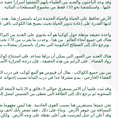
عليها ، واستكشفنا نحو 10٪ فقط من مجموع المسطحات المائية .
الأرض تحافظ على الحياة والحياة الجديدة تتزايد باستمرار هنا . هذه
لديها القدرة على إعادة تدوير الحياة بحيث يصبح هذا الكوكب باقي على 
. ويرجع ذلك إلى الصفائح التكتونية التي تتحرك باستمرار بمعدلات 
رواد الفضاء . على الرغم من هذه الحقيقة ، فإن درجة الحرارة الأساسية للأرض هي حوالي 6000 درجة مئوية وهذا 
من بين جميع الكواكب ، يقال أن فينوس هو ألمع كوكب في درب التبا
الفضاء الخارجي ، يبدو مشرقا جدا في درب التبانة بسبب إحتوائه على71٪ من مساحة الميا
وقد ثبت علميا أن ال
السخونة ثم يرجع ذلك إلى الطاقة التي تعطى من الشمس لتصل إلى الأرض خلال 8 دقائ
نحن جميعا مستقرين هنا بسبب القوى الجاذبية . هذا ليس مفهوما طب
المسافة من جوهر الأرض . وبناء على ذلك ، فقد تشعر بأنك أخف وز
وقد أعلن أن جبل ايفرست هي أعلى نقطة على وجه الأرض . ولكن هذا