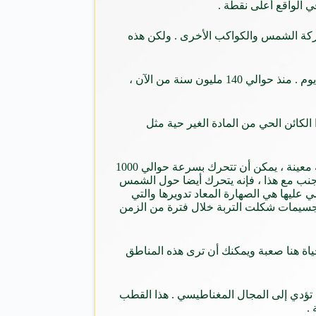
حركة الشمس والكواكب الأخرى . ولكن هذه
على الرغم من أننا نعلم أن الأرض تدور بمعدل ثابت ، ويتم ترتيب أيام وليال وفقا لذلك ، ولكن الحقيقة هي أن دوران الأرض يتباطأ يوما بعد يوم . منذ حوالي 140 مليون سنة من الآن ،
 الكائن الحي من المادة الغير حية مثل
قد تشعر بالاستقرار في أي مكان ولكن في الواقع كنت قد تتحرك بسرعة كبيرة . فهذا يعتمد على أي جزء من العالم كنت واقفا . عند نقطة معينة ، يمكن أن تتحرك بسرعة حوالي 1000
جنب مع هذا ، فإنه يتحرك أيضا حول الشمس
اجأ مع العلم أن المنطقة التي تمشي عليها هي الصهارة المعاد تدويرها والتي
جسيمات شكلت التربة خلال فترة من الزمن
اة هنا صعبة ويمكنك أن ترى هذه المناطق
ت تؤدي إلى المجال المغناطيسي . هذا القطب