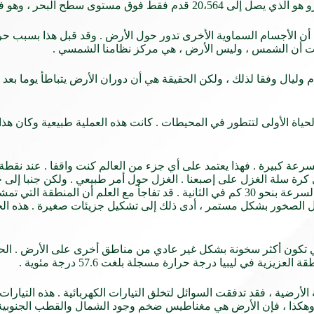
البحر ، وهو في الواقع أعلى نقطة .
 أن الأجسام السماوية الأخرى تدور حول الأرض . وقد قبل هذا بسبب 
لحياة الأولى لتتطور في المحيطات . كانت هذه العملية طبيعية وكان هذا
ة سلة الغزل على إصبعنا . الغزل حول أمر طبيعي . ولكن جنبا إلى 
في وقت واحد دون أن يجعلنا نشعر بكل هذه الحركات . وتقدر هذه السرعة بنحو 30 كم في الثانية . قد تف
ل الصخور بشكل مستمر ، أدى ذلك إلى تشكيل جزيئات صغيرة . هذه ال
 تكون أكثر سخونة بشكل غير عادي من مناطق أخرى على الأرض . الحي
 في ليبيا درجة حرارة مسجلة بلغت 57.6 درجة مئوية .
أرضية ، فقد تدفقت السوائل لتخلق التيارات الكهربائية . هذه التيارا